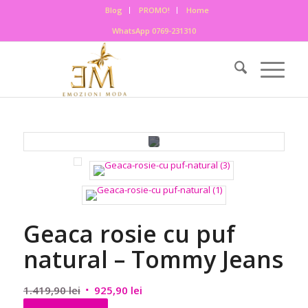
Blog
PROMO!
Home
WhatsApp 0769-231310
Geaca rosie cu puf
natural – Tommy Jeans
Prețul
Prețul
1.419,90
lei
925,90
lei
inițial
curent