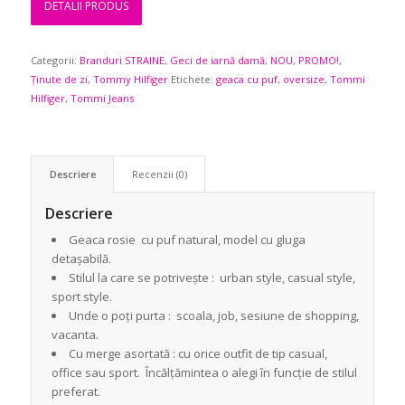
DETALII PRODUS
a
este:
fost:
925,90 lei.
Categorii:
Branduri STRAINE
1.419,90 lei.
,
Geci de iarnă damă
,
NOU
,
PROMO!
,
Ținute de zi
,
Tommy Hilfiger
Etichete:
geaca cu puf
,
oversize
,
Tommi
Hilfiger
,
Tommi Jeans
Descriere
Recenzii (0)
Descriere
Geaca rosie cu puf natural, model cu gluga
detașabilă.
Stilul la care se potrivește : urban style, casual style,
sport style.
Unde o poți purta : scoala, job, sesiune de shopping,
vacanta.
Cu merge asortată : cu orice outfit de tip casual,
office sau sport. Încălțămintea o alegi în funcție de stilul
preferat.