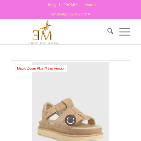
Blog
PROMO!
Home
WhatsApp 0769-231310
Magic Zoom Plus™ trial version