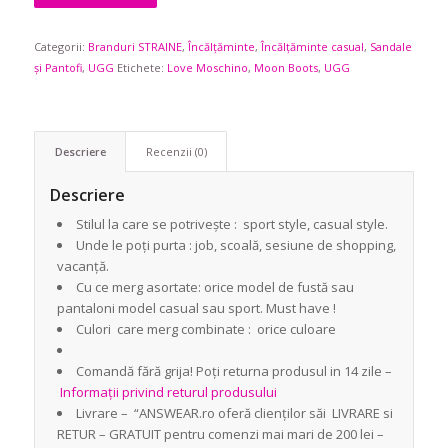
Categorii:
Branduri STRAINE
,
Încălțăminte
,
Încălțăminte casual
,
Sandale
și Pantofi
,
UGG
Etichete:
Love Moschino
,
Moon Boots
,
UGG
Descriere
Recenzii (0)
Descriere
Stilul la care se potrivește : sport style, casual style.
Unde le poți purta : job, scoală, sesiune de shopping,
vacanță.
Cu ce merg asortate: orice model de fustă sau
pantaloni model casual sau sport. Must have !
Culori care merg combinate : orice culoare
Comandă fără grija! Poți returna produsul in 14 zile –
Informații privind returul produsului
Livrare – “ANSWEAR.ro oferă clienților săi LIVRARE si
RETUR – GRATUIT pentru comenzi mai mari de 200 lei –