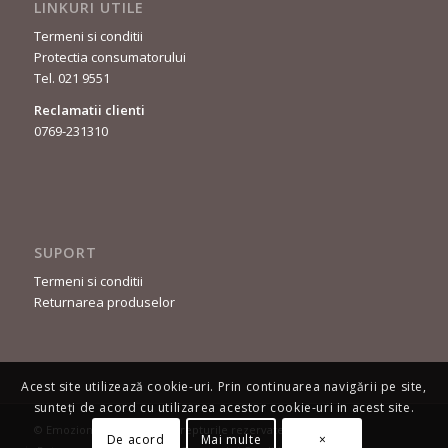
LINKURI UTILE
Termeni si conditii
Protectia consumatorului
Tel. 021 9551
Reclamatii clienti
0769-231310
SUPORT
Termeni si conditii
Returnarea produselor
Acest site utilizează cookie-uri. Prin continuarea navigării pe site,
sunteți de acord cu utilizarea acestor cookie-uri in acest site.
© Emozioni Moda - Toate drepturile rezervate.
De acord
Mai multe
×