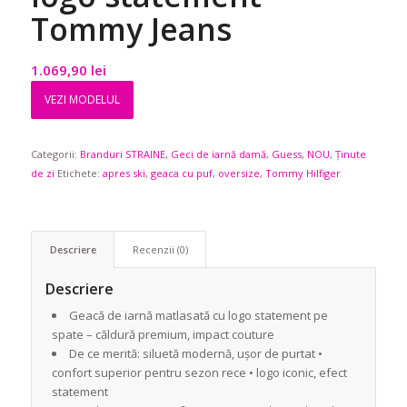
Tommy Jeans
1.069,90
lei
VEZI MODELUL
Categorii:
Branduri STRAINE
,
Geci de iarnă damă
,
Guess
,
NOU
,
Ținute
de zi
Etichete:
apres ski
,
geaca cu puf
,
oversize
,
Tommy Hilfiger
Descriere
Recenzii (0)
Descriere
Geacă de iarnă matlasată cu logo statement pe
spate – căldură premium, impact couture
De ce merită: siluetă modernă, ușor de purtat •
confort superior pentru sezon rece • logo iconic, efect
statement