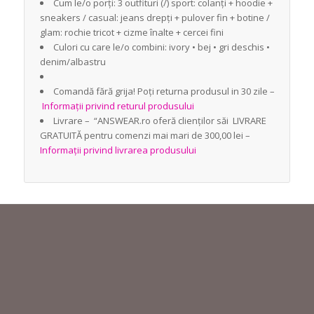
Cum le/o porți: 3 outfituri (/) sport: colanți + hoodie +
sneakers / casual: jeans drepți + pulover fin + botine /
glam: rochie tricot + cizme înalte + cercei fini
Culori cu care le/o combini: ivory • bej • gri deschis •
denim/albastru
Comandă fără grija! Poți returna produsul in 30 zile –
Informații privind returul produsului
Livrare – “ANSWEAR.ro oferă clienților săi LIVRARE
GRATUITĂ pentru comenzi mai mari de 300,00 lei –
Informații privind livrarea produsului