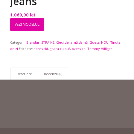
Jeans
1.069,90
lei
VEZI MODELUL
Categorii:
Branduri STRAINE
,
Geci de iarnă damă
,
Guess
,
NOU
,
Ținute
de zi
Etichete:
apres ski
,
geaca cu puf
,
oversize
,
Tommy Hilfiger
Descriere
Recenzii (0)