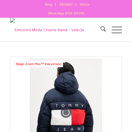
Blog
PROMO!
Home
WhatsApp 0769-231310
Magic Zoom Plus™ trial version