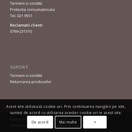
Termeni si conditii
Protectia consumatorului
Tel. 021 9551
Reclamatii clienti
0769-231310
SUPORT
Termeni si conditii
Returnarea produselor
Acest site utilizează cookie-uri. Prin continuarea navigării pe site,
sunteți de acord cu utilizarea acestor cookie-uri in acest site.
© Emozioni Moda - Toate drepturile rezervate.
De acord
Mai multe
×
Returnarea produselor
Termeni și Condiții
Contact