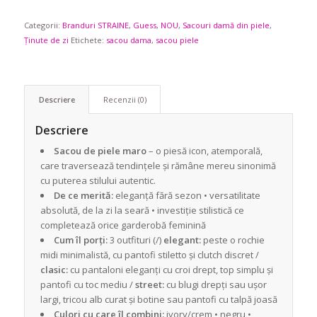
fost:
969,90 lei.
Categorii:
Branduri STRAINE
1.498,90 lei.
,
Guess
,
NOU
,
Sacouri damă din piele
,
Ținute de zi
Etichete:
sacou dama
,
sacou piele
Descriere
Recenzii (0)
Descriere
Sacou de piele maro
– o piesă icon, atemporală,
care traversează tendințele și rămâne mereu sinonimă
cu puterea stilului autentic.
De ce merită:
eleganță fără sezon • versatilitate
absolută, de la zi la seară • investiție stilistică ce
completează orice garderobă feminină
Cum îl porți:
3 outfituri (/)
elegant:
peste o rochie
midi minimalistă, cu pantofi stiletto și clutch discret /
clasic:
cu pantaloni eleganți cu croi drept, top simplu și
pantofi cu toc mediu /
street:
cu blugi drepți sau ușor
largi, tricou alb curat și botine sau pantofi cu talpă joasă
Culori cu care îl combini:
ivory/crem • negru •