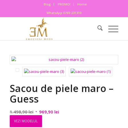
Blog
PROMO!
Home
WhatsApp 0769-231310
Sacou de piele maro –
Guess
Prețul
Prețul
1.498,90
lei
969,90
lei
inițial
curent
VEZI MODELUL
a
este: