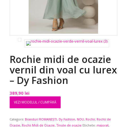
Rochie midi de ocazie
vernil din voal cu lurex
– Dy Fashion
389,90
lei
VEZI MODELUL / CUMPĂRĂ
Categorii:
Branduri ROMANEȘTI
,
Dy Fashion
,
NOU
,
Rochii
,
Rochii de
Ocazie
,
Rochii Midi de Ocazie
,
Ținute de ocazie
Etichete:
majorat
,