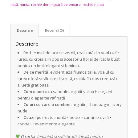
nașă
,
nunta
,
rochie domnișoară de onoare
,
rochie nunta
Descriere
Recenzii (0)
Descriere
Rochie midi de ocazie vernil, realizată din voal cu fir
lurex, cu croială în clos și accesoriu floral delicat la bust,
pentru un look elegant și feminin.
De ce merită:
evidențiază frumos talia, voalul cu
lurex oferă strălucire discretă, croiala în clos creează o
siluetă grațioasă
Cum o porți:
cu sandale argintii și clutch elegant
pentru o apariție rafinată
Culori cu care o combini:
argintiu, champagne, ivory,
nude
Ocazii perfecte:
nuntă • botez • cununie civilă •
cocktail • evenimente elegante
O rochie feminină și sofisticată, ideală pentru