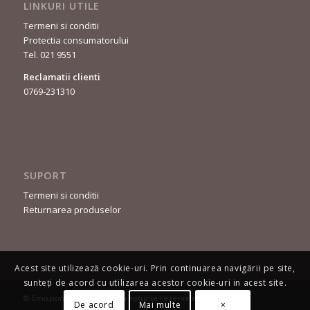
LINKURI UTILE
Termeni si conditii
Protectia consumatorului
Tel. 021 9551
Reclamatii clienti
0769-231310
SUPORT
Termeni si conditii
Returnarea produselor
Acest site utilizează cookie-uri. Prin continuarea navigării pe site,
sunteți de acord cu utilizarea acestor cookie-uri in acest site.
© Emozioni Moda - Toate drepturile rezervate.
De acord
Mai multe
×