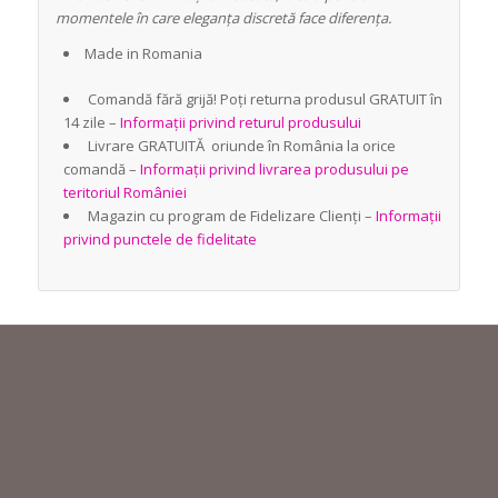
momentele în care eleganța discretă face diferența.
Made in Romania
Comandă fără grijă! Poți returna produsul GRATUIT în
14 zile –
Informații privind returul produsului
Livrare GRATUITĂ oriunde în România la orice
comandă –
Informații privind livrarea produsului pe
teritoriul României
Magazin cu program de Fidelizare Clienți –
Informații
privind punctele de fidelitate