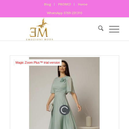
Blog
PROMO!
Home
WhatsApp 0769-231310
Magic Zoom Plus™ trial version