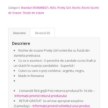
Categorii:
Branduri ROMANEȘTI
,
NOU
,
Pretty Girl
,
Rochii
,
Rochii Scurte
de Ocazie
,
Ținute de ocazie
Descriere
Recenzii (0)
Descriere
Rochie de ocazie Pretty Girl violet-lila cu fustă din
dantela pretioasa.
Cu ce o asortezi : O pereche de sandale cu toc înalt și
un clutch în nuanța sandalelor. Superbă !
Culori cu care o poți combina : argintiu, negru.
Made in Romania
Comandă fără grijă! Poți returna produsul în 14 zile –
Informații privind returul produsului
RETUR GRATUIT la cel mai apropiat easybox
(Sameday) –
Informații privind schimbul unui produs