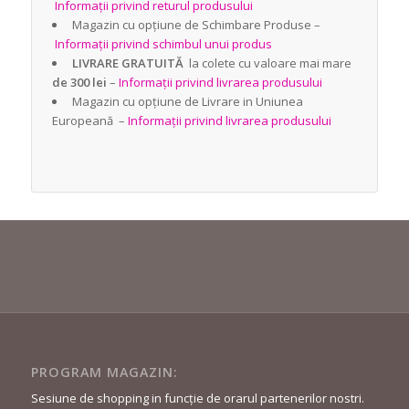
Informații privind returul produsului
Magazin cu opțiune de Schimbare Produse –
Informații privind schimbul unui produs
LIVRARE GRATUITĂ
la colete cu valoare mai mare
de 300 lei
–
Informații privind livrarea produsului
Magazin cu opțiune de Livrare in Uniunea
Europeană –
Informații privind livrarea produsului
PROGRAM MAGAZIN:
Sesiune de shopping in funcție de orarul partenerilor nostri.