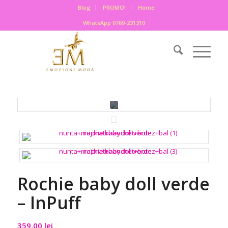
Blog
PROMO!
Home
WhatsApp 0769-231310
Rochie baby doll verde
– InPuff
359,00
lei