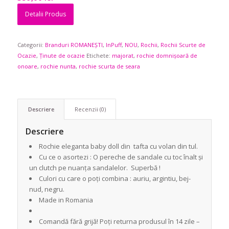
Detalii Produs
Categorii:
Branduri ROMANEȘTI
,
InPuff
,
NOU
,
Rochii
,
Rochii Scurte de
Ocazie
,
Ținute de ocazie
Etichete:
majorat
,
rochie domnișoară de
onoare
,
rochie nunta
,
rochie scurta de seara
Descriere
Recenzii (0)
Descriere
Rochie eleganta baby doll din tafta cu volan din tul.
Cu ce o asortezi : O pereche de sandale cu toc înalt și
un clutch pe nuanța sandalelor. Superbă !
Culori cu care o poți combina : auriu, argintiu, bej-
nud, negru.
Made in Romania
Comandă fără grijă! Poți returna produsul în 14 zile –