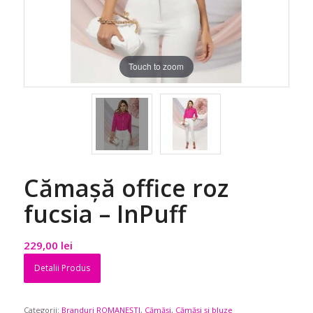
Touch to zoom
Cămașă office roz
fucsia – InPuff
229,00
lei
Detalii Produs
Categorii:
Branduri ROMANEȘTI
,
Cămăși
,
Cămăși și bluze