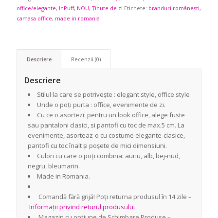
office/elegante
,
InPuff
,
NOU
,
Ținute de zi
Etichete:
branduri românești
,
camasa office
,
made in romania
Descriere
Recenzii (0)
Descriere
Stilul la care se potrivește : elegant style, office style
Unde o poți purta : office, evenimente de zi.
Cu ce o asortezi: pentru un look office, alege fuste
sau pantaloni clasici, si pantofi cu toc de max.5 cm. La
evenimente, asorteaz-o cu costume elegante-clasice,
pantofi cu toc înalt și poșete de mici dimensiuni.
Culori cu care o poți combina: auriu, alb, bej-nud,
negru, bleumarin.
Made in Romania.
Comandă fără grijă! Poți returna produsul în 14 zile –
Informații privind returul produsului
Magazin cu opțiune de Schimbare Produse –