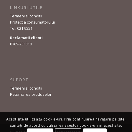
LINKURI UTILE
Termeni si conditii
Protectia consumatorului
Tel. 021 9551
Reclamatii clienti
0769-231310
SUPORT
Termeni si conditii
Returnarea produselor
Acest site utilizează cookie-uri. Prin continuarea navigării pe site,
sunteți de acord cu utilizarea acestor cookie-uri in acest site.
© Emozioni Moda - Toate drepturile rezervate.