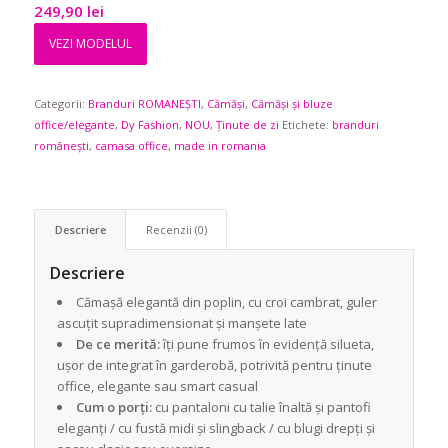
249,90
lei
VEZI MODELUL
Categorii:
Branduri ROMANEȘTI
,
Cămăși
,
Cămăși și bluze
office/elegante
,
Dy Fashion
,
NOU
,
Ținute de zi
Etichete:
branduri
românești
,
camasa office
,
made in romania
Descriere
Recenzii (0)
Descriere
Cămașă elegantă din poplin, cu croi cambrat, guler
ascuțit supradimensionat și manșete late
De ce merită:
îți pune frumos în evidență silueta,
ușor de integrat în garderobă, potrivită pentru ținute
office, elegante sau smart casual
Cum o porți:
cu pantaloni cu talie înaltă și pantofi
eleganți / cu fustă midi și slingback / cu blugi drepți și