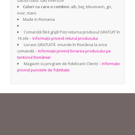
sacou clasic sau oversize
Culori cu care o combini:
alb, bej, bleumarin, gri,
ivoir, maro
Made in Romania
Comandă fără grijă! Poți returna produsul GRATUIT în
14 zile –
Informații privind returul produsului
Livrare GRATUITĂ oriunde în România la orice
comandă –
Informații privind livrarea produsului pe
teritoriul României
Magazin cu program de Fidelizare Clienți –
Informații
privind punctele de fidelitate