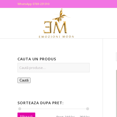
WhatsApp 0769-231310
CAUTA UN PRODUS
Caută
SORTEAZA DUPA PRET:
Filtrează
Preț:
210 lei
—
250 lei