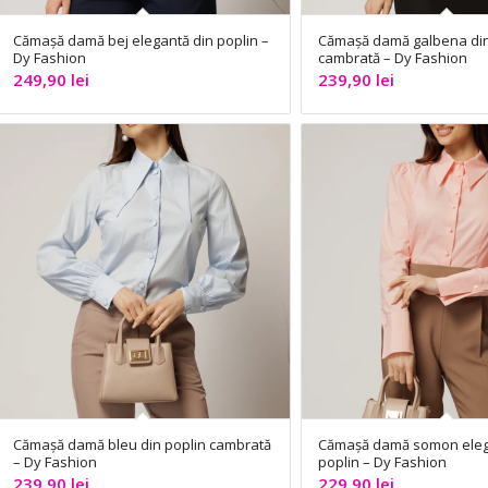
Cămașă damă bej elegantă din poplin –
Cămașă damă galbena din
Dy Fashion
cambrată – Dy Fashion
249,90
lei
239,90
lei
Cămașă damă bleu din poplin cambrată
Cămașă damă somon eleg
– Dy Fashion
poplin – Dy Fashion
239,90
lei
229,90
lei