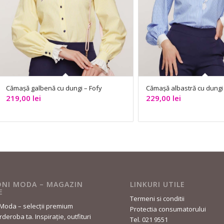
Cămașă galbenă cu dungi – Fofy
Cămașă albastră cu dungi 
219,00
lei
229,00
lei
NI MODA – MAGAZIN
LINKURI UTILE
E
Termeni si conditii
Moda – selecții premium
Protectia consumatorului
deroba ta. Inspirație, outfituri
Tel. 021 9551