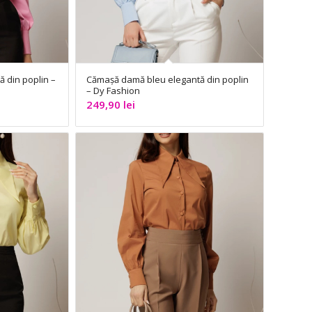
 din poplin –
Cămașă damă bleu elegantă din poplin
– Dy Fashion
249,90
lei