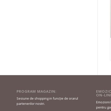
PROGRAM MAGAZIN:
EMOZIO
ON-LIN
Sesiune de shopping in funcție de orarul
Emozioni 
partenerilor nostri.
pentru gar