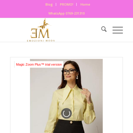
Blog
PROMO!
Home
WhatsApp 0769-231310
Magic Zoom Plus™ trial version