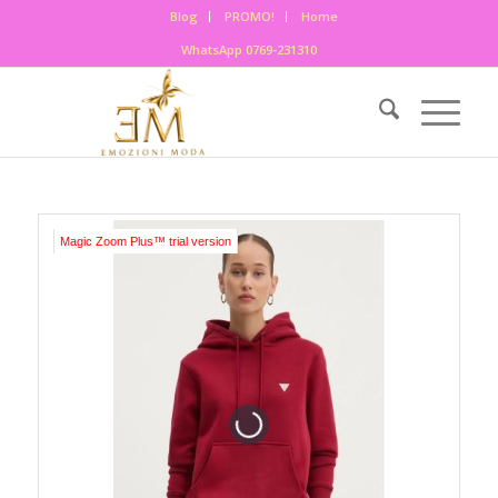
Blog
PROMO!
Home
WhatsApp 0769-231310
Magic Zoom Plus™ trial version