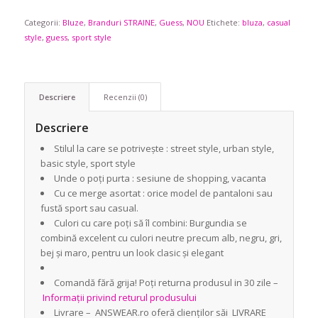
Categorii:
Bluze
,
Branduri STRAINE
,
Guess
,
NOU
Etichete:
bluza
,
casual
style
,
guess
,
sport style
Descriere
Recenzii (0)
Descriere
Stilul la care se potrivește : street style, urban style,
basic style, sport style
Unde o poți purta : sesiune de shopping, vacanta
Cu ce merge asortat : orice model de pantaloni sau
fustă sport sau casual.
Culori cu care poți să îl combini: Burgundia se
combină excelent cu culori neutre precum alb, negru, gri,
bej și maro, pentru un look clasic și elegant
Comandă fără grija! Poți returna produsul in 30 zile –
Informații privind returul produsului
Livrare – ANSWEAR.ro oferă clienților săi LIVRARE