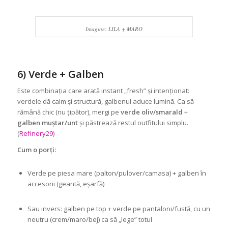
Imagine: LILA + MARO
6) Verde + Galben
Este combinația care arată instant „fresh” și intenționat:
verdele dă calm și structură, galbenul aduce lumină. Ca să
rămână chic (nu țipător), mergi pe
verde oliv/smarald
+
galben muștar/unt
și păstrează restul outfitului simplu.
(
Refinery29
)
Cum o porți:
Verde pe piesa mare (palton/pulover/camasa) + galben în
accesorii (geantă, eșarfă)
Sau invers: galben pe top + verde pe pantaloni/fustă, cu un
neutru (crem/maro/bej) ca să „lege” totul