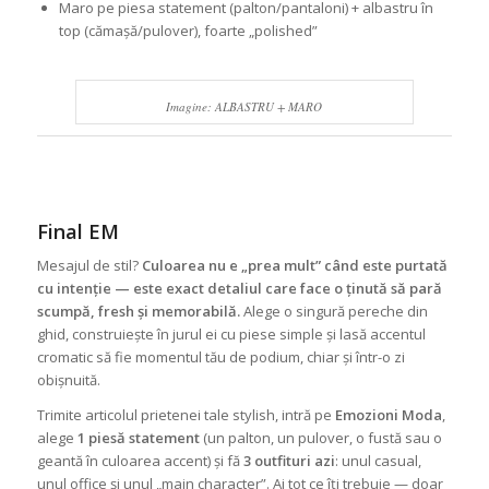
Maro pe piesa statement (palton/pantaloni) + albastru în
top (cămașă/pulover), foarte „polished”
Imagine: ALBASTRU + MARO
Final EM
Mesajul de stil?
Culoarea nu e „prea mult” când este purtată
cu intenție — este exact detaliul care face o ținută să pară
scumpă, fresh și memorabilă.
Alege o singură pereche din
ghid, construiește în jurul ei cu piese simple și lasă accentul
cromatic să fie momentul tău de podium, chiar și într-o zi
obișnuită.
Trimite articolul prietenei tale stylish, intră pe
Emozioni Moda
,
alege
1 piesă statement
(un palton, un pulover, o fustă sau o
geantă în culoarea accent) și fă
3 outfituri azi
: unul casual,
unul office și unul „main character”. Ai tot ce îți trebuie — doar