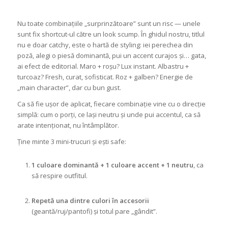
Nu toate combinațiile „surprinzătoare” sunt un risc — unele
sunt fix shortcut-ul către un look scump. În ghidul nostru, titlul
nu e doar catchy, este o hartă de styling: iei perechea din
poză, alegi o piesă dominantă, pui un accent curajos și… gata,
ai efect de editorial. Maro + roșu? Lux instant. Albastru +
turcoaz? Fresh, curat, sofisticat. Roz + galben? Energie de
„main character”, dar cu bun gust.
Ca să fie ușor de aplicat, fiecare combinație vine cu o direcție
simplă: cum o porți, ce lași neutru și unde pui accentul, ca să
arate intenționat, nu întâmplător.
Ține minte 3 mini-trucuri și ești safe:
1 culoare dominantă + 1 culoare accent + 1 neutru
, ca
să respire outfitul.
Repetă una dintre culori în accesorii
(geantă/ruj/pantofi) și totul pare „gândit”.