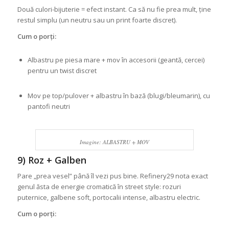
Două culori-bijuterie = efect instant. Ca să nu fie prea mult, ține
restul simplu (un neutru sau un print foarte discret).
Cum o porți:
Albastru pe piesa mare + mov în accesorii (geantă, cercei)
pentru un twist discret
Mov pe top/pulover + albastru în bază (blugi/bleumarin), cu
pantofi neutri
Imagine: ALBASTRU + MOV
9) Roz + Galben
Pare „prea vesel” până îl vezi pus bine. Refinery29 nota exact
genul ăsta de energie cromatică în street style: rozuri
puternice, galbene soft, portocalii intense, albastru electric.
Cum o porți: