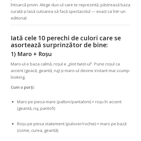
întoarcă priviri. Alege duo-ul care te reprezintă, păstrează baza
curată și lasă culoarea să facă spectacolul — exact ca într-un
editorial.
Iată cele 10 perechi de culori care se
asortează surprinzător de bine:
1) Maro + Roșu
Maro-ul e baza calmă, roșul e „plot twist-ul”. Pune roșul ca
accent (geacă, geantă, ruj) și maro-ul devine instant mai scump-
looking.
Cum o porți:
Maro pe piesa mare (palton/pantaloni) + roșu în accent
(geantă, ruj, pantofi)
Roșu pe piesa statement (pulover/rochie) + maro pe bază
(cizme, curea, geantă)