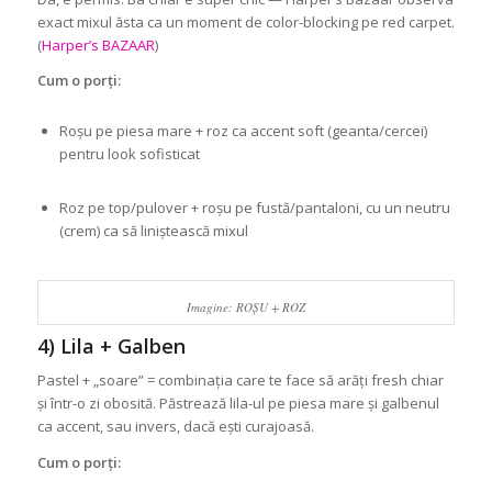
exact mixul ăsta ca un moment de color-blocking pe red carpet.
(
Harper’s BAZAAR
)
Cum o porți:
Roșu pe piesa mare + roz ca accent soft (geanta/cercei)
pentru look sofisticat
Roz pe top/pulover + roșu pe fustă/pantaloni, cu un neutru
(crem) ca să liniștească mixul
Imagine: ROȘU + ROZ
4) Lila + Galben
Pastel + „soare” = combinația care te face să arăți fresh chiar
și într-o zi obosită. Păstrează lila-ul pe piesa mare și galbenul
ca accent, sau invers, dacă ești curajoasă.
Cum o porți: