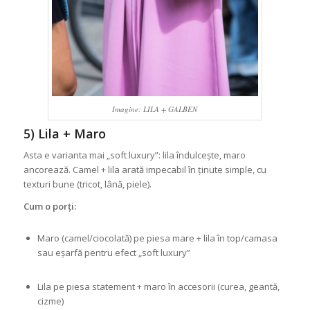
Imagine: LILA + GALBEN
5) Lila + Maro
Asta e varianta mai „soft luxury”: lila îndulcește, maro
ancorează. Camel + lila arată impecabil în ținute simple, cu
texturi bune (tricot, lână, piele).
Cum o porți:
Maro (camel/ciocolată) pe piesa mare + lila în top/camasa
sau eșarfă pentru efect „soft luxury”
Lila pe piesa statement + maro în accesorii (curea, geantă,
cizme)