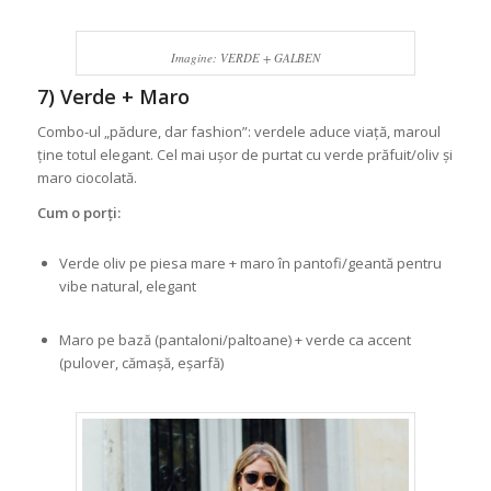
Imagine: VERDE + GALBEN
7) Verde + Maro
Combo-ul „pădure, dar fashion”: verdele aduce viață, maroul
ține totul elegant. Cel mai ușor de purtat cu verde prăfuit/oliv și
maro ciocolată.
Cum o porți:
Verde oliv pe piesa mare + maro în pantofi/geantă pentru
vibe natural, elegant
Maro pe bază (pantaloni/paltoane) + verde ca accent
(pulover, cămașă, eșarfă)