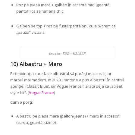
Roz pe piesa mare + galben în accente mici (geantă,
pantofi) ca să rămână chic
Galben pe top + roz pe fustă/pantaloni, cu alb/crem ca
„pauză” vizuală
Imagine: ROZ + GALBEN
10) Albastru + Maro
E combinația care face albastrul să pară și mai curat, iar
maroul mai modern. În 2020, Pantone a pus albastrul în centrul
atenției (Classic Blue), iar Vogue France îl arată deja ca „street
style hit”. (
Vogue France
)
Cum o porți:
Albastru pe piesa mare (palton/jeans) + maro în accesorii
(curea, geantă, cizme)