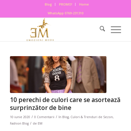
Blog
PROMO!
Home
WhatsApp 0769-231310
10 perechi de culori care se asortează
surprinzător de bine
/
/
10 iunie 2020
0 Comentarii
în
Blog
,
Culori & Trenduri de Sezon
,
/
Fashion Blog
de
EM