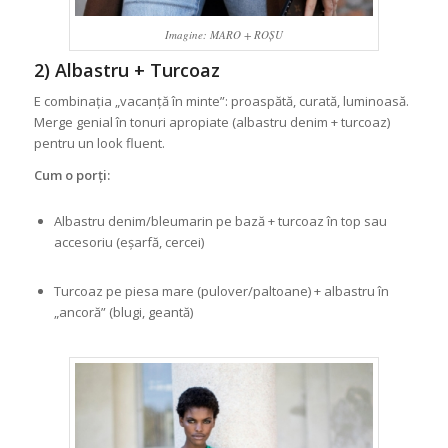
Imagine: MARO + ROȘU
2) Albastru + Turcoaz
E combinația „vacanță în minte”: proaspătă, curată, luminoasă.
Merge genial în tonuri apropiate (albastru denim + turcoaz)
pentru un look fluent.
Cum o porți:
Albastru denim/bleumarin pe bază + turcoaz în top sau
accesoriu (eșarfă, cercei)
Turcoaz pe piesa mare (pulover/paltoane) + albastru în
„ancoră” (blugi, geantă)