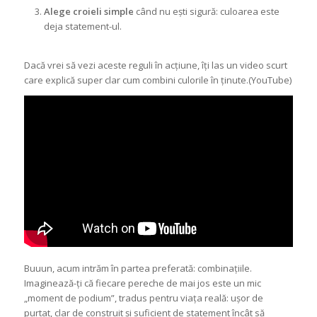
Alege croieli simple
când nu ești sigură: culoarea este
deja statement-ul.
Dacă vrei să vezi aceste reguli în acțiune, îți las un video scurt
care explică super clar cum combini culorile în ținute.(YouTube)
Buuun, acum intrăm în partea preferată: combinațiile.
Imaginează-ți că fiecare pereche de mai jos este un mic
„moment de podium”, tradus pentru viața reală: ușor de
purtat, clar de construit și suficient de statement încât să