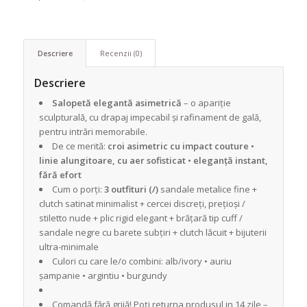
Descriere
Recenzii (0)
Descriere
Salopetă elegantă asimetrică
– o apariție
sculpturală, cu drapaj impecabil și rafinament de gală,
pentru intrări memorabile.
De ce merită:
croi asimetric cu impact couture
•
linie alungitoare, cu aer sofisticat
•
eleganță instant,
fără efort
Cum o porți:
3 outfituri (/)
sandale metalice fine +
clutch satinat minimalist + cercei discreți, prețioși /
stiletto nude + plic rigid elegant + brățară tip cuff /
sandale negre cu barete subțiri + clutch lăcuit + bijuterii
ultra-minimale
Culori cu care le/o combini: alb/ivory • auriu
șampanie • argintiu • burgundy
Comandă fără grijă! Poți returna produsul in 14 zile –