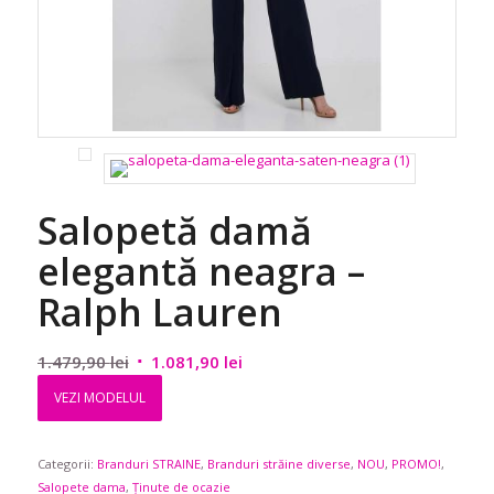
Salopetă damă
elegantă neagra –
Ralph Lauren
Prețul
Prețul
1.479,90
lei
1.081,90
lei
inițial
curent
VEZI MODELUL
a
este:
fost:
1.081,90 lei.
Categorii:
Branduri STRAINE
1.479,90 lei.
,
Branduri străine diverse
,
NOU
,
PROMO!
,
Salopete dama
,
Ținute de ocazie