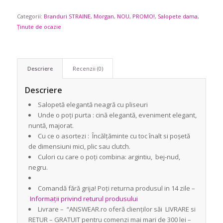
fost:
329,90 lei.
Categorii:
Branduri STRAINE
589,90 lei.
,
Morgan
,
NOU
,
PROMO!
,
Salopete dama
,
Ținute de ocazie
Descriere
Recenzii (0)
Descriere
Salopetă elegantă neagră cu pliseuri
Unde o poți purta : cină elegantă, eveniment elegant,
nuntă, majorat.
Cu ce o asortezi : Încălțăminte cu toc înalt si poșetă
de dimensiuni mici, plic sau clutch.
Culori cu care o poți combina: argintiu, bej-nud,
negru.
Comandă fără grija! Poți returna produsul in 14 zile –
Informații privind returul produsului
Livrare – “ANSWEAR.ro oferă clienților săi LIVRARE si
RETUR – GRATUIT pentru comenzi mai mari de 300 lei –