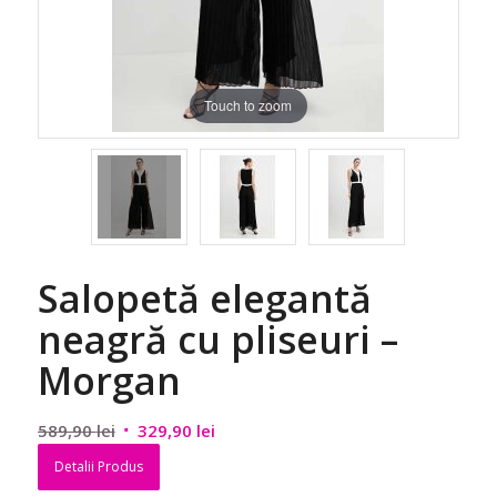
Touch to zoom
Salopetă elegantă
neagră cu pliseuri –
Morgan
Prețul
Prețul
589,90
lei
329,90
lei
inițial
curent
Detalii Produs
a
este: