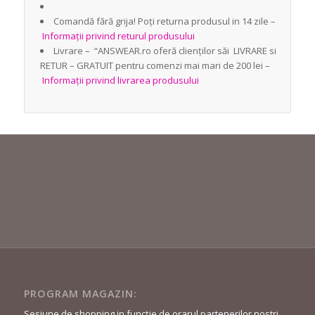
Comandă fără grija! Poți returna produsul in 14 zile –
Informații privind returul produsului
Livrare – “ANSWEAR.ro oferă clienților săi LIVRARE si
RETUR – GRATUIT pentru comenzi mai mari de 200 lei –
Informații privind livrarea produsului
PROGRAM MAGAZIN:
Sesiune de shopping in funcție de orarul partenerilor nostri.