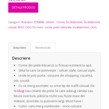
DETALII PRODUS
Categorii:
Branduri STRAINE
,
Ghete - Cizme
,
Încălțăminte
,
Încălțăminte
casual
,
NOU
,
UGG
Etichete:
cizme piele naturala
,
incaltaminte
,
UGG
Descriere
Recenzii (0)
Descriere
Cizme din piele întoarsă cu finisaj rezistent la apă.
Stilul la care se potrivește : urban style, casual style.
Unde le poți purta : sesiune de shopping, vacanță,
job, școală.
Cu ce merg asortate: cu orice tip de outfit casual. De
la
blugi
sau colanți de piele, la care adaugi cămăși sau
bluze oversize, până la rochii sau fuste maxi din
mătase, asortate cu pulovere largi. Must have !
Culori care merg combinate : orice culoare