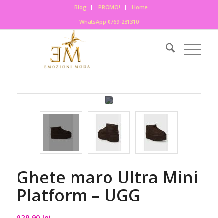
Blog
PROMO!
Home
WhatsApp 0769-231310
Ghete maro Ultra Mini
Platform – UGG
929,90
lei