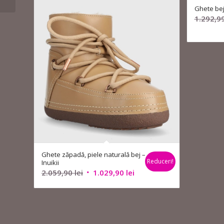
Ghete be
1.292,9
Ghete zăpadă, piele naturală bej –
Reduceri!
Inuikii
Prețul
Prețul
2.059,90
lei
1.029,90
lei
inițial
curent
a
este:
fost:
1.029,90 lei.
2.059,90 lei.