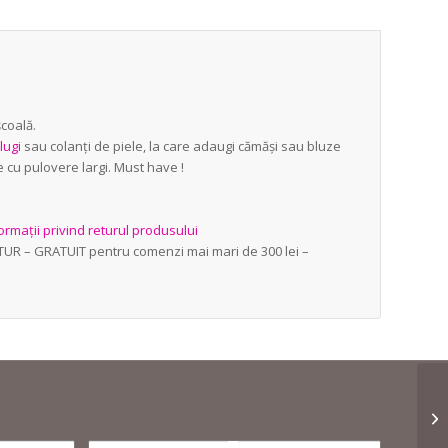
școală.
lugi
sau colanți de piele, la care adaugi cămăși sau bluze
e cu pulovere largi. Must have !
ormații privind returul produsului
ETUR – GRATUIT pentru comenzi mai mari de 300 lei –