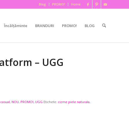
Blog
PROMO!
Home
Încălțăminte
BRANDURI
PROMO!
BLOG
latform – UGG
 casual
,
NOU
,
PROMO!
,
UGG
Etichete:
cizme piele naturala
,