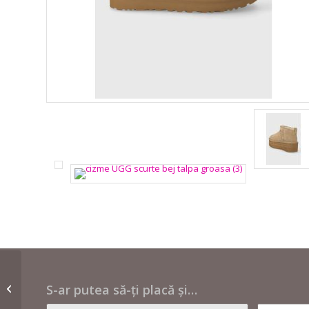
Cizme zăpadă albe
S-ar putea să-ți placă și…
après ski – Moon Boot