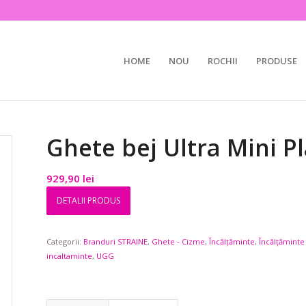
HOME
NOU
ROCHII
PRODUSE
Ghete bej Ultra Mini P
929,90
lei
DETALII PRODUS
Categorii:
Branduri STRAINE
,
Ghete - Cizme
,
Încălțăminte
,
Încălțăminte
incaltaminte
,
UGG