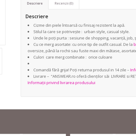
Descriere
Recenzii (0)
Descriere
Cizme din piele întoarsă cu finisaj rezistent la apă.
Stilul la care se potrivește : urban style, casual style.
Unde le poți purta : sesiune de shopping, vacanță, job, 
Cu ce merg asortate: cu orice tip de outfit casual. De la
b
oversize, până la rochii sau fuste maxi din mătase, asortat
Culori care merg combinate : orice culoare
Comandă fără grija! Poți returna produsul in 14 zile –
Inf
Livrare – “ANSWEAR.ro oferă clienților săi LIVRARE si R
Informații privind livrarea produsului