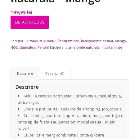
199,99
lei
DETALII PRODUS
Categorii:
Branduri STRAINE
,
Încălțăminte
,
Încălțăminte casual
,
Mango
,
NOU
,
Sandale și Pantofi
Etichete:
cizme piele naturala
,
incaltaminte
Descriere
Recenzii (0)
Descriere
Stilul la care se potrivește : urban style, casual style,
office style.
Unde le poți purta : sesiune de shopping, job, școală.
Cu ce merg asortate: super fashion, merg asortați cu
orice tip de fusta sau pantaloni model casual. Must
have !
Culori care merg combinate : orice culoare