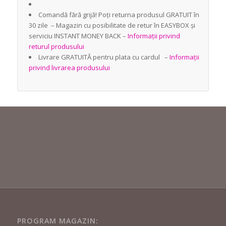
Comandă fără grijă! Poți returna produsul GRATUIT în
30 zile – Magazin cu posibilitate de retur în EASYBOX și
serviciu INSTANT MONEY BACK –
Informații privind
returul produsului
Livrare GRATUITĂ pentru plata cu cardul –
Informații
privind livrarea produsului
PROGRAM MAGAZIN: