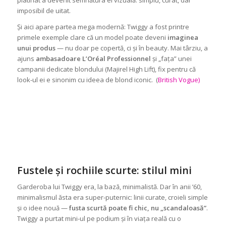
imposibil de uitat.
Și aici apare partea mega modernă: Twiggy a fost printre
primele exemple clare că un model poate deveni
imaginea
unui produs
— nu doar pe copertă, ci și în beauty. Mai târziu, a
ajuns
ambasadoare L’Oréal Professionnel
și „fața” unei
campanii dedicate blondului (Majirel High Lift), fix pentru că
look-ul ei e sinonim cu ideea de blond iconic. (
British Vogue)
Fustele și rochiile scurte: stilul mini
Garderoba lui Twiggy era, la bază, minimalistă. Dar în anii ’60,
minimalismul ăsta era super-puternic: linii curate, croieli simple
și o idee nouă —
fusta scurtă poate fi chic, nu „scandaloasă”
.
Twiggy a purtat mini-ul pe podium și în viața reală cu o