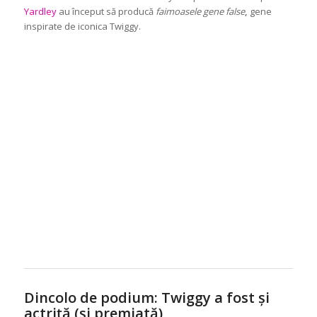
Yardley
au început să producă
faimoasele gene false
,
gene
inspirate de iconica Twiggy.
Dincolo de podium: Twiggy a fost și
actriță (și premiată)