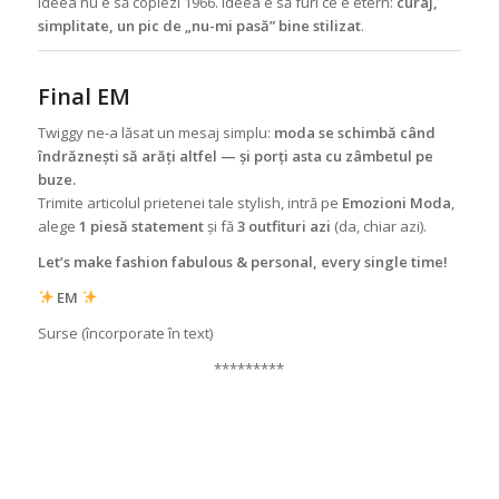
Ideea nu e să copiezi 1966. Ideea e să furi ce e etern:
curaj,
simplitate, un pic de „nu-mi pasă” bine stilizat
.
Final EM
Twiggy ne-a lăsat un mesaj simplu:
moda se schimbă când
îndrăznești să arăți altfel — și porți asta cu zâmbetul pe
buze.
Trimite articolul prietenei tale stylish, intră pe
Emozioni Moda
,
alege
1 piesă statement
și fă
3 outfituri azi
(da, chiar azi).
Let’s make fashion fabulous & personal, every single time!
EM
Surse (încorporate în text)
*********