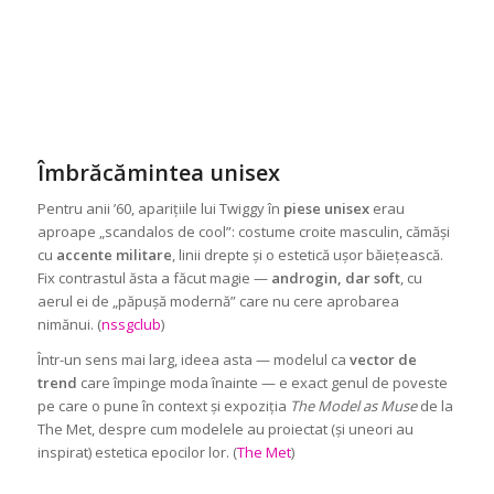
Îmbrăcămintea unisex
Pentru anii ’60, aparițiile lui Twiggy în
piese unisex
erau
aproape „scandalos de cool”: costume croite masculin, cămăși
cu
accente militare
, linii drepte și o estetică ușor băiețească.
Fix contrastul ăsta a făcut magie —
androgin, dar soft
, cu
aerul ei de „păpușă modernă” care nu cere aprobarea
nimănui. (
nssgclub
)
Într-un sens mai larg, ideea asta — modelul ca
vector de
trend
care împinge moda înainte — e exact genul de poveste
pe care o pune în context și expoziția
The Model as Muse
de la
The Met, despre cum modelele au proiectat (și uneori au
inspirat) estetica epocilor lor. (
The Met
)