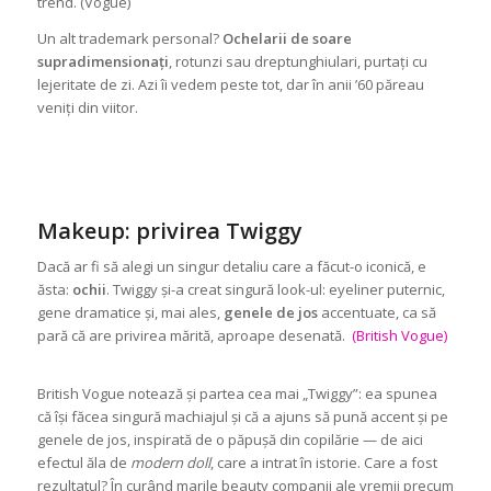
trend. (Vogue)
Un alt trademark personal?
Ochelarii de soare
supradimensionați
, rotunzi sau dreptunghiulari, purtați cu
lejeritate de zi. Azi îi vedem peste tot, dar în anii ’60 păreau
veniți din viitor.
Makeup: privirea Twiggy
Dacă ar fi să alegi un singur detaliu care a făcut-o iconică, e
ăsta:
ochii
. Twiggy și-a creat singură look-ul: eyeliner puternic,
gene dramatice și, mai ales,
genele de jos
accentuate, ca să
pară că are privirea mărită, aproape desenată.
(British Vogue)
British Vogue notează și partea cea mai „Twiggy”: ea spunea
că își făcea singură machiajul și că a ajuns să pună accent și pe
genele de jos, inspirată de o păpușă din copilărie — de aici
efectul ăla de
modern doll
, care a intrat în istorie. Care a fost
rezultatul? În curând marile beauty companii ale vremii precum