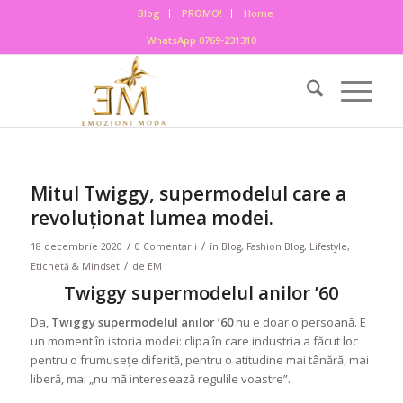
Blog
PROMO!
Home
WhatsApp 0769-231310
Mitul Twiggy, supermodelul care a
revoluționat lumea modei.
/
/
18 decembrie 2020
0 Comentarii
în
Blog
,
Fashion Blog
,
Lifestyle,
/
Etichetă & Mindset
de
EM
Twiggy supermodelul anilor ’60
Da,
Twiggy supermodelul anilor ’60
nu e doar o persoană. E
un moment în istoria modei: clipa în care industria a făcut loc
pentru o frumusețe diferită, pentru o atitudine mai tânără, mai
liberă, mai „nu mă interesează regulile voastre”.