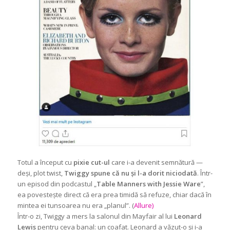
Totul a început cu
pixie cut-ul
care i-a devenit semnătură —
deși, plot twist,
Twiggy spune că nu și l-a dorit niciodată
. Într-
un episod din podcastul „
Table Manners with Jessie Ware
”,
ea povestește direct că era prea timidă să refuze, chiar dacă în
mintea ei tunsoarea nu era „planul”. (
Allure)
Într-o zi, Twiggy a mers la salonul din Mayfair al lui
Leonard
Lewis
pentru ceva banal: un coafat. Leonard a văzut-o și i-a