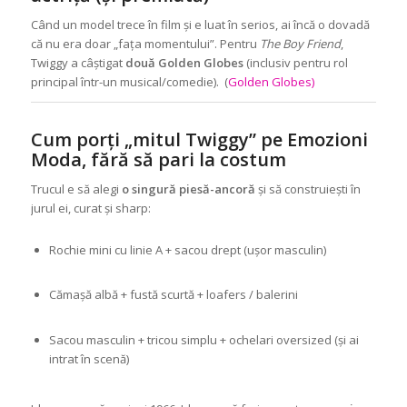
Când un model trece în film și e luat în serios, ai încă o dovadă
că nu era doar „fața momentului”. Pentru
The Boy Friend
,
Twiggy a câștigat
două Golden Globes
(inclusiv pentru rol
principal într-un musical/comedie). (
Golden Globes)
Cum porți „mitul Twiggy” pe Emozioni
Moda, fără să pari la costum
Trucul e să alegi
o singură piesă-ancoră
și să construiești în
jurul ei, curat și sharp:
Rochie mini cu linie A + sacou drept (ușor masculin)
Cămașă albă + fustă scurtă + loafers / balerini
Sacou masculin + tricou simplu + ochelari oversized (și ai
intrat în scenă)