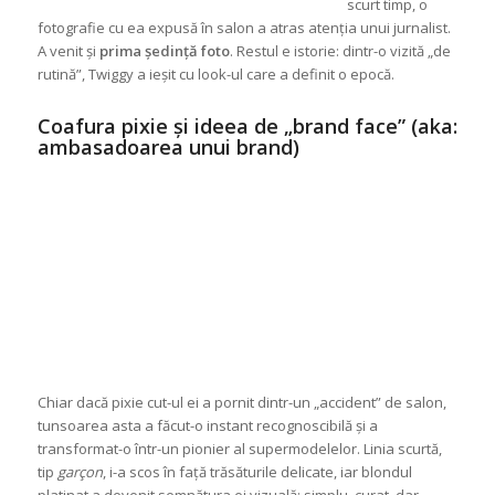
scurt timp, o
fotografie cu ea expusă în salon a atras atenția unui jurnalist.
A venit și
prima ședință foto
. Restul e istorie: dintr-o vizită „de
rutină”, Twiggy a ieșit cu look-ul care a definit o epocă.
Coafura pixie și ideea de „brand face” (aka:
ambasadoarea unui brand)
Chiar dacă pixie cut-ul ei a pornit dintr-un „accident” de salon,
tunsoarea asta a făcut-o instant recognoscibilă și a
transformat-o într-un pionier al supermodelelor. Linia scurtă,
tip
garçon
, i-a scos în față trăsăturile delicate, iar blondul
platinat a devenit semnătura ei vizuală: simplu, curat, dar