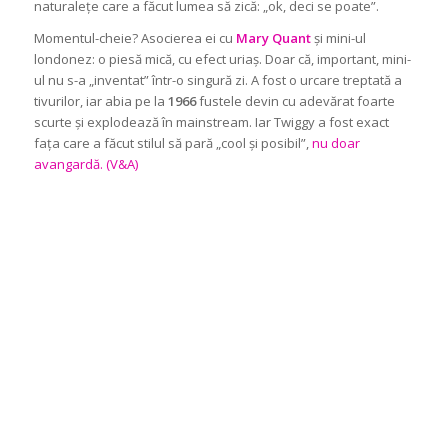
naturalețe care a făcut lumea să zică: „ok, deci se poate”.
Momentul-cheie? Asocierea ei cu
Mary Quant
și mini-ul
londonez: o piesă mică, cu efect uriaș. Doar că, important, mini-
ul nu s-a „inventat” într-o singură zi. A fost o urcare treptată a
tivurilor, iar abia pe la
1966
fustele devin cu adevărat foarte
scurte și explodează în mainstream. Iar Twiggy a fost exact
fața care a făcut stilul să pară „cool și posibil”,
nu doar
avangardă. (V&A)