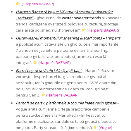
(
Harper’s BAZAAR
)
Harper’s Bazaar și Vogue UK anunță sezonul puloverelor
„serioase”
– ghiduri noi de
winter sweater trends
și knitwear
trends: cardigane oversized, pulovere cu textură, tricotaje
care arată polished, nu „homewear”.
(
Harper’s BAZAAR
)
Outerwear-ul momentului: shearling & scarf coats – Harper’s
a publicat acum câteva zile un ghid cu cele mai importante
7 trenduri de jachete și paltoane de iarnă: shearling,
paltoane gri tailorate, peacoats și jachete cu eșarfă
integrată.
(
Harper’s BAZAAR
)
Barrel bag-ul urcă oficial în liga „it bag”
– Harper’s Bazaar
vorbește despre barrel bag ca trendul de geantă al
sezonului, iar în ghidurile de genți pentru SS26 apare din
nou, inclusiv reinterpretat de Coach ca „cool girl bag”
pentru Gen Z.
(
Harper’s BAZAAR
)
Pantofi de party: platformele și tocurile înalte revin agresi
v
–
Vogue arată cum Jenna Ortega practic face campanie
pentru stacked heels la Marrakech Film Festival, cu
platforme metalizate, sandale cu talpă groasă și boots cu
mega-toc. Party season = înălțime serioasă.
(
Vogue
)