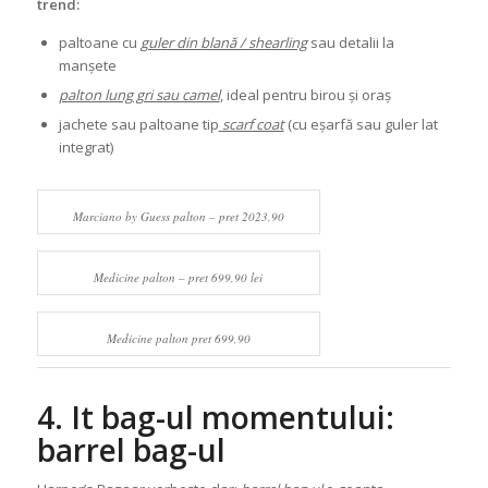
trend:
paltoane cu
guler din blană / shearling
sau detalii la
manșete
palton lung gri sau camel
, ideal pentru birou și oraș
jachete sau paltoane tip
scarf coat
(cu eșarfă sau guler lat
integrat)
Marciano by Guess palton – pret 2023,90
Medicine palton – pret 699,90 lei
Medicine palton pret 699,90
4. It bag-ul momentului:
barrel bag-ul