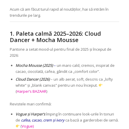
Acum că am făcut turul rapid al noutăților, hai să intrăm în
trendurile pe larg.
1. Paleta calmă 2025–2026: Cloud
Dancer + Mocha Mousse
Pantone a setat mood-ul pentru final de 2025 și început de
2026:
Mocha Mousse (2025)
–
un maro cald, cremos, inspirat de
cacao, ciocolată, cafea, gândit ca „comfort color”.
Cloud Dancer (2026)
– un alb aerat, soft, descris ca „lofty
white” și „blank canvas” pentru un nou început.
(
Harper’s BAZAAR
)
Revistele mari confirmă:
Vogue și Harper’s
împing în continuare look-urile în tonuri
de
cafea, cacao, crem și ivory
ca bază a garderobei de iarnă.
(
Vogue)