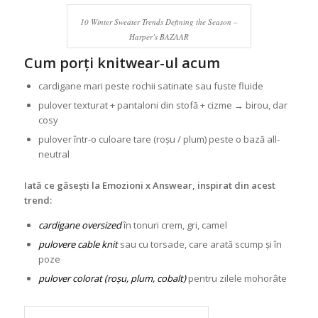
10 Winter Sweater Trends Defining the Season –
Harper’s BAZAAR
Cum porți knitwear-ul acum
cardigane mari peste rochii satinate sau fuste fluide
pulover texturat + pantaloni din stofă + cizme → birou, dar
cosy
pulover într-o culoare tare (roșu / plum) peste o bază all-
neutral
Iată ce găsești la Emozioni x Answear, inspirat din acest
trend:
cardigane oversized
în tonuri crem, gri, camel
pulovere cable knit
sau cu torsade, care arată scump și în
poze
pulover colorat (roșu, plum, cobalt)
pentru zilele mohorâte