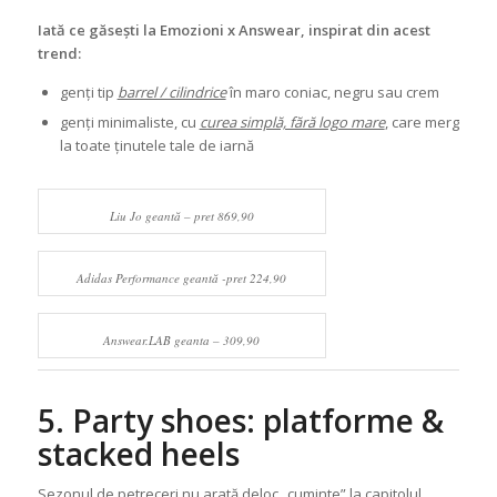
Iată ce găsești la Emozioni x Answear, inspirat din acest
trend:
genți tip
barrel / cilindrice
în maro coniac, negru sau crem
genți minimaliste, cu
curea simplă, fără logo mare
, care merg
la toate ținutele tale de iarnă
Liu Jo geantă – pret 869,90
Adidas Performance geantă -pret 224,90
Answear.LAB geanta – 309,90
5. Party shoes: platforme &
stacked heels
Sezonul de petreceri nu arată deloc „cuminte” la capitolul