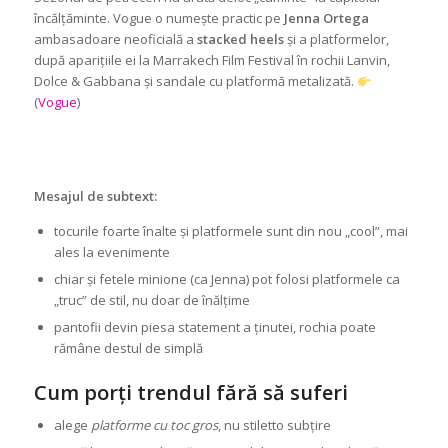
încălțăminte. Vogue o numește practic pe
Jenna Ortega
ambasadoare neoficială a
stacked heels
și a platformelor,
după aparițiile ei la Marrakech Film Festival în rochii Lanvin,
Dolce & Gabbana și sandale cu platformă metalizată.
(
Vogue
)
Mesajul de subtext:
tocurile foarte înalte și platformele sunt din nou „cool”, mai
ales la evenimente
chiar și fetele minione (ca Jenna) pot folosi platformele ca
„truc” de stil, nu doar de înălțime
pantofii devin piesa statement a ținutei, rochia poate
rămâne destul de simplă
Cum porți trendul fără să suferi
alege
platforme cu toc gros
, nu stiletto subțire