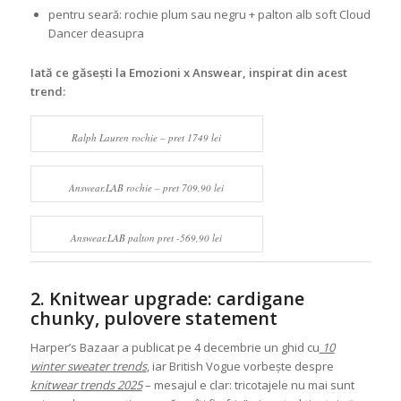
pentru seară: rochie plum sau negru + palton alb soft Cloud
Dancer deasupra
Iată ce găsești la Emozioni x Answear, inspirat din acest
trend:
Ralph Lauren rochie – pret 1749 lei
Answear.LAB rochie – pret 709,90 lei
Answear.LAB palton pret -569,90 lei
2. Knitwear upgrade: cardigane
chunky, pulovere statement
Harper’s Bazaar a publicat pe 4 decembrie un ghid cu
10
winter sweater trends
, iar British Vogue vorbește despre
knitwear trends 2025
– mesajul e clar: tricotajele nu mai sunt