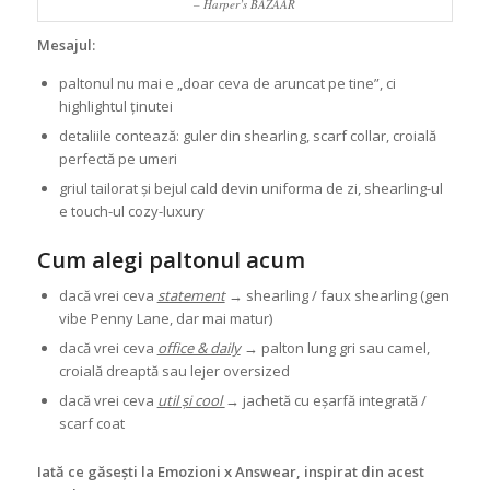
– Harper’s BAZAAR
Mesajul:
paltonul nu mai e „doar ceva de aruncat pe tine”, ci
highlightul ținutei
detaliile contează: guler din shearling, scarf collar, croială
perfectă pe umeri
griul tailorat și bejul cald devin uniforma de zi, shearling-ul
e touch-ul cozy-luxury
Cum alegi paltonul acum
dacă vrei ceva
statement
→ shearling / faux shearling (gen
vibe Penny Lane, dar mai matur)
dacă vrei ceva
office & daily
→ palton lung gri sau camel,
croială dreaptă sau lejer oversized
dacă vrei ceva
util și cool
→ jachetă cu eșarfă integrată /
scarf coat
Iată ce găsești la Emozioni x Answear, inspirat din acest