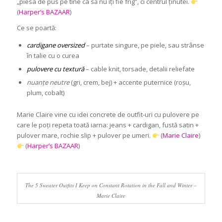
„piesa de pus pe tine ca să nu îți fie frig”, ci centrul ținutei.
(
Harper’s BAZAAR
)
Ce se poartă:
cardigane oversized
– purtate singure, pe piele, sau strânse
în talie cu o curea
pulovere cu textură
– cable knit, torsade, detalii reliefate
nuanțe neutre
(gri, crem, bej) + accente puternice (roșu,
plum, cobalt)
Marie Claire vine cu idei concrete de outfit-uri cu pulovere pe
care le poți repeta toată iarna: jeans + cardigan, fustă satin +
pulover mare, rochie slip + pulover pe umeri.
(
Marie Claire
)
(
Harper’s BAZAAR
)
The 5 Sweater Outfits I Keep on Constant Rotation in the Fall and Winter –
Marie Claire