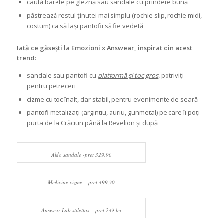
caută barete pe gleznă sau sandale cu prindere bună
păstrează restul ținutei mai simplu (rochie slip, rochie midi,
costum) ca să lași pantofii să fie vedetă
Iată ce găsești la Emozioni x Answear, inspirat din acest
trend:
sandale sau pantofi cu
platformă și toc gros
, potriviți
pentru petreceri
cizme cu toc înalt, dar stabil, pentru evenimente de seară
pantofi metalizați (argintiu, auriu, gunmetal) pe care îi poți
purta de la Crăciun până la Revelion și după
Aldo sandale -pret 329,90
Medicine cizme – pret 499,90
Answear Lab stilettos – pret 249 lei