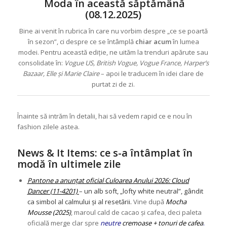
Moda în această săptămână
(08.12.2025)
Bine ai venit în rubrica în care nu vorbim despre „ce se poartă
în sezon”, ci despre ce se întâmplă
chiar acum
în lumea
modei. Pentru această ediție, ne uităm la trenduri apărute sau
consolidate în:
Vogue US, British Vogue, Vogue France, Harper’s
Bazaar, Elle și Marie Claire
– apoi le traducem în idei clare de
purtat zi de zi.
Înainte să intrăm în detalii, hai să vedem rapid ce e nou în
fashion zilele astea.
News & It Items: ce s-a întâmplat în
modă în ultimele zile
Pantone a anunțat oficial Culoarea Anului 2026: Cloud
Dancer (11-4201)
– un alb soft, „lofty white neutral”, gândit
ca simbol al calmului și al resetării.
Vine după
Mocha
Mousse (2025)
, maroul cald de cacao și cafea, deci paleta
oficială merge clar spre
neutre
cremoase + tonuri de cafea
.