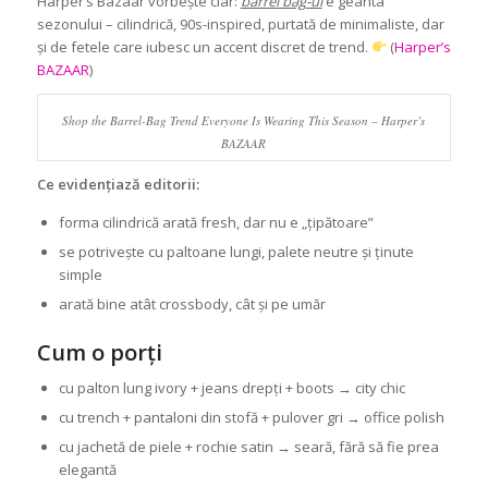
Harper’s Bazaar vorbește clar:
barrel bag-ul
e geanta
sezonului – cilindrică, 90s-inspired, purtată de minimaliste, dar
și de fetele care iubesc un accent discret de trend.
(
Harper’s
BAZAAR
)
Shop the Barrel-Bag Trend Everyone Is Wearing This Season – Harper’s
BAZAAR
Ce evidențiază editorii:
forma cilindrică arată fresh, dar nu e „țipătoare”
se potrivește cu paltoane lungi, palete neutre și ținute
simple
arată bine atât crossbody, cât și pe umăr
Cum o porți
cu palton lung ivory + jeans drepți + boots → city chic
cu trench + pantaloni din stofă + pulover gri → office polish
cu jachetă de piele + rochie satin → seară, fără să fie prea
elegantă