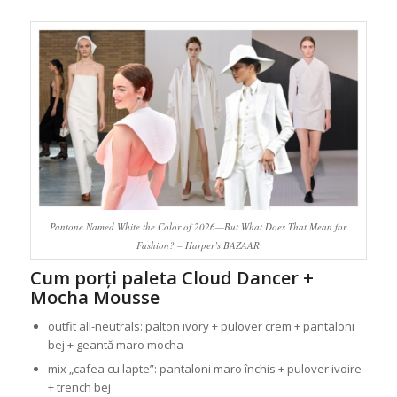
Pantone Named White the Color of 2026—But What Does That Mean for
Fashion? – Harper’s BAZAAR
Cum porți paleta Cloud Dancer +
Mocha Mousse
outfit all-neutrals: palton ivory + pulover crem + pantaloni
bej + geantă maro mocha
mix „cafea cu lapte”: pantaloni maro închis + pulover ivoire
+ trench bej