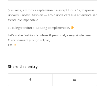
Și cu asta, am închis săptămâna. Te aștept luni la 12, înapoi în
universul nostru fashion — acolo unde cafeaua e fierbinte, iar
trendurile impecabile.
Eu culeg trendurile, tu culegi complimentele.
Let’s make fashion
fabulous & personal
, every single time!
Cu rafinament și puțin sclipici,
EM
Share this entry