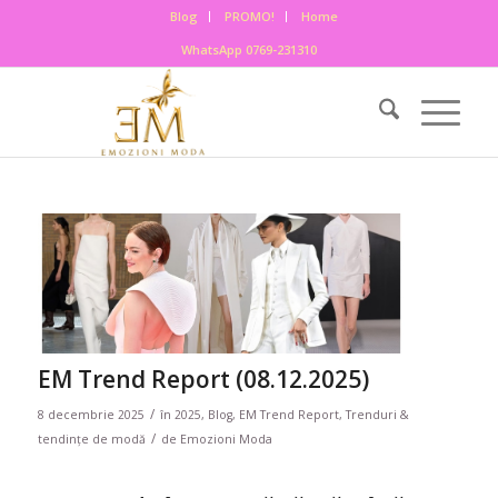
Blog
PROMO!
Home
WhatsApp 0769-231310
EM Trend Report (08.12.2025)
/
8 decembrie 2025
în
2025
,
Blog
,
EM Trend Report
,
Trenduri &
/
tendințe de modă
de
Emozioni Moda