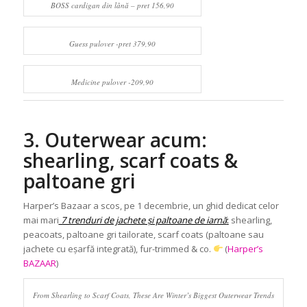
BOSS cardigan din lână – pret 156,90
Guess pulover -pret 379,90
Medicine pulover -209,90
3. Outerwear acum:
shearling, scarf coats &
paltoane gri
Harper’s Bazaar a scos, pe 1 decembrie, un ghid dedicat celor
mai mari
7 trenduri de jachete și paltoane de iarnă
:
shearling,
peacoats, paltoane gri tailorate, scarf coats (paltoane sau
jachete cu eșarfă integrată), fur-trimmed & co.
(
Harper’s
BAZAAR
)
From Shearling to Scarf Coats, These Are Winter’s Biggest Outerwear Trends