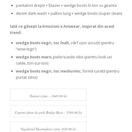
pantaloni drepți + blazer + wedge boots în ton cu geanta
denim dark wash + palton lung + wedge boots (super clean)
Iată ce găsești la Emozioni x Answear, inspirat din acest
trend:
wedge boots negri, toc înalt
, vârf ușor ascuțit (pentru
“wow legs”)
wedge boots maro
, piele/suede vibe (pentru look-uri
calde, ton-sur-ton)
wedge boots negri, toc mediu/mic
, formă curată (pentru
purtat zilnic)
Twinset cizme – 1049,90 lei
Coperni ghete de piele Bridge Boot – 3599,90 lei
Vagabond Shoemakers cizme -629,90 lei