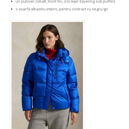
un pulover cobalt, tricot fin, croi lejer (layering sub puffer)
o eșarfă albastru intens, pentru contrast cu negru/gri