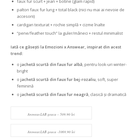
faux fur scurt + jean + botine (glam rapid)
palton faux fur lung + total black (nici nu mai ai nevoie de
accesorii)
cardigan texturat + rochie simplă + cizme înalte
“pene/feather touch” la guler/mâneci + restul minimalist
Iată ce găsești la Emozioni x Answear, inspirat din acest
trend:
o
jachetă scurtă din faux fur albă
, pentru look-uri winter-
bright
o
jachetă scurtă din faux fur bej-rozaliu
, soft, super
feminină
o
jachetă scurtă din faux fur neagră
, clasică și dramatică
Answear.LAB geaca – 509,90 lei
Answear.LAB geaca -1069,90 lei