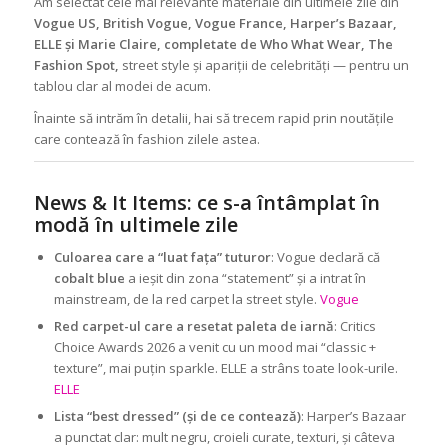
Am selectat cele mai relevante materiale din ultimele zile din
Vogue US, British Vogue, Vogue France, Harper’s Bazaar,
ELLE și Marie Claire, completate de Who What Wear, The
Fashion Spot,
street style și apariții de celebrități — pentru un
tablou clar al modei de acum.
Înainte să intrăm în detalii, hai să trecem rapid prin noutățile
care contează în fashion zilele astea.
News & It Items: ce s-a întâmplat în
modă în ultimele zile
Culoarea care a “luat fața” tuturor
: Vogue declară că
cobalt blue
a ieșit din zona “statement” și a intrat în
mainstream, de la red carpet la street style.
Vogue
Red carpet-ul care a resetat paleta de iarnă
: Critics
Choice Awards 2026 a venit cu un mood mai “classic +
texture”, mai puțin sparkle. ELLE a strâns toate look-urile.
ELLE
Lista “best dressed” (și de ce contează)
: Harper’s Bazaar
a punctat clar: mult negru, croieli curate, texturi, și câteva