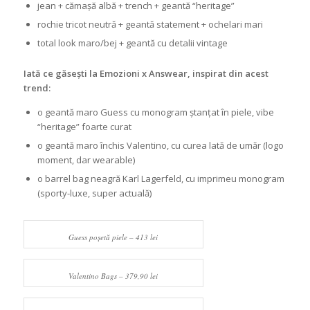
jean + cămașă albă + trench + geantă “heritage”
rochie tricot neutră + geantă statement + ochelari mari
total look maro/bej + geantă cu detalii vintage
Iată ce găsești la Emozioni x Answear, inspirat din acest
trend:
o geantă maro Guess cu monogram ștanțat în piele, vibe
“heritage” foarte curat
o geantă maro închis Valentino, cu curea lată de umăr (logo
moment, dar wearable)
o barrel bag neagră Karl Lagerfeld, cu imprimeu monogram
(sporty-luxe, super actuală)
Guess poșetă piele – 413 lei
Valentino Bags – 379,90 lei