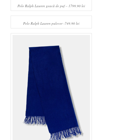
Polo Ralph Lauren geacă de puf – 1799,90 lei
Polo Ralph Lauren pulover -749,90 lei