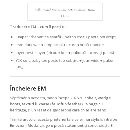
Bella Hadid Revisits the Y2K Aesthetic -Marie
Claire
Traducere EM – cum îl porți tu:
jumper “drapat” ca eșarfă + palton croit + pantaloni drepți
jean dark wash + top simplu + curea bună + botine
layer peste layer (tricou + knit + palton) în aceeași paletă
Y2K soft: baby tee peste top subțire + jean wide + palton
lung
Încheiere EM
Săptămâna aceasta, moda începe 2026 cu
cobalt
,
wedge
boots
,
texturi luxoase (faux fur/feather)
,
it-bags cu
heritage
, și un reset de garderobă care chiar are sens.
Trimite articolul acesta prietenei tale celei mai stylish, intră pe
Emozioni Moda
, alege
o piesă statement
și construiește
3