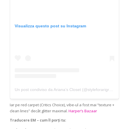
Visualizza questo post su Instagram
Un post condiviso da Ariana’s Closet (@styleforarigrande)
Iar pe red carpet (Critics Choice), vibe-ul a fost mai “texture +
clean lines” decât glitter maximal.
Harper’s Bazaar
Traducere EM – cum îl porți tu: