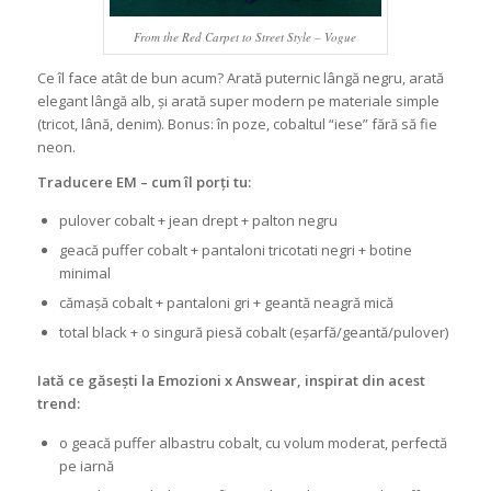
From the Red Carpet to Street Style – Vogue
Ce îl face atât de bun acum? Arată puternic lângă negru, arată
elegant lângă alb, și arată super modern pe materiale simple
(tricot, lână, denim). Bonus: în poze, cobaltul “iese” fără să fie
neon.
Traducere EM – cum îl porți tu:
pulover cobalt + jean drept + palton negru
geacă puffer cobalt + pantaloni tricotati negri + botine
minimal
cămașă cobalt + pantaloni gri + geantă neagră mică
total black + o singură piesă cobalt (eșarfă/geantă/pulover)
Iată ce găsești la Emozioni x Answear, inspirat din acest
trend:
o geacă puffer albastru cobalt, cu volum moderat, perfectă
pe iarnă