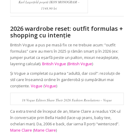
Karl Lagerfeld poșetă IKON MONOGRAM –
1148,90 lei
2026 wardrobe reset: outfit formulas +
shopping cu intenție
British Vogue a pus pe masă fix ce ne trebuie acum: “outfit
formulas” care au mers în 2025 și rămân smart și în 2026 (ex:
jumper purtat ca eșarfă peste un palton, mixuri neașteptate,
layering calculat).
British Vogue
(
British Vogue
)
Și Vogue a completat cu partea “adultă, dar cool”: rezoluții de
stil care înseamnă ordine în garderobă și cumpărături mai
conștiente.
Vogue
(
Vogue
)
18 Vogue Editors Share Their 2026 Fashion Resolutions – Vogue
Ca extra trend de început de an, Marie Claire a readus Y2K-ul
în conversație prin Bella Hadid (lace-up jeans, baby tee,
ochelari mari). Da, 2006 e back, dar iarna îl porți “winterized”.
Marie Claire
(
Marie Claire
)