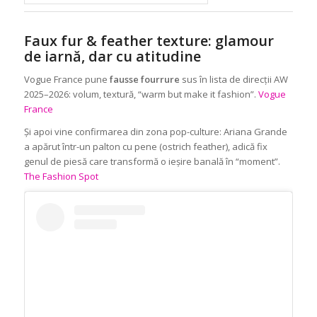
Faux fur & feather texture: glamour
de iarnă, dar cu atitudine
Vogue France pune
fausse fourrure
sus în lista de direcții AW
2025–2026: volum, textură, “warm but make it fashion”.
Vogue
France
Și apoi vine confirmarea din zona pop-culture: Ariana Grande
a apărut într-un palton cu pene (ostrich feather), adică fix
genul de piesă care transformă o ieșire banală în “moment”.
The Fashion Spot