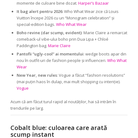
momente de culoare bine dozat.
Harper’s Bazaar
It bag alert pentru 2026
: Who What Wear zice că Louis
Vuitton începe 2026 cu un “Monogram celebration” și
special-edition bags.
Who What Wear
Boho revine (dar scump, evident)
: Marie Claire a remarcat
comeback-ul vibe-ului boho prin Dua Lipa + Chloé
Paddington bag.
Marie Claire
Pantofii “ugly-cool” ai momentului
: wedge boots apar din
nou în outfit-uri de fashion people și influenceri.
Who What
Wear
New Year, new rules
: Vogue a făcut “fashion resolutions”
(mai puțin haos în dulap, mai mult shopping cu intenție).
Vogue
Acum că am făcut turul rapid al noutăților, hai să intrăm în
trendurile pe larg.
Cobalt blue: culoarea care arată
scump instant