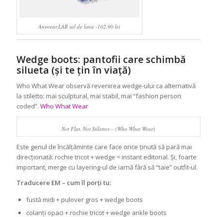
Answear.LAB sal de lana -102,90 lei
Wedge boots: pantofii care schimbă
silueta (și te țin în viață)
Who What Wear observă revenirea wedge-ului ca alternativă
la stiletto: mai sculptural, mai stabil, mai “fashion person
coded”.
Who What Wear
Not Flat, Not Stilettos – (Who What Wear)
Este genul de încălțăminte care face orice ținută să pară mai
direcționată: rochie tricot + wedge = instant editorial. Și, foarte
important, merge cu layering-ul de iarnă fără să “taie” outfit-ul.
Traducere EM – cum îl porți tu:
fustă midi + pulover gros + wedge boots
colanți opaci + rochie tricot + wedge ankle boots