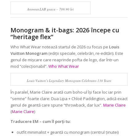
Answear.LAB geaca – 709,90 lei
Monogram & it-bags: 2026 începe cu
“heritage flex”
Who What Wear notează startul de 2026 cu focus pe
Louis
Vuitton Monogram
(ediții speciale, celebrări, re-editări). Este
genul de mișcare care reaprinde pofta de logo, dar într-un
mod “colecționabil”.
Who What Wear
Louis Vuitton’s Legendary Monogram Celebrates 130 Years
În paralel, Marie Claire arată cum boho-ul își face loc iar prin
“semne” foarte clare: Dua Lipa + Chloé Paddington, adică exact
genul de geantă care spune “throwback, dar lux”.
Marie Claire
(
Marie Claire
)
Traducere EM – cum îl porți tu:
outfit minimalist + geantă cu monogram (centrul ținutei)