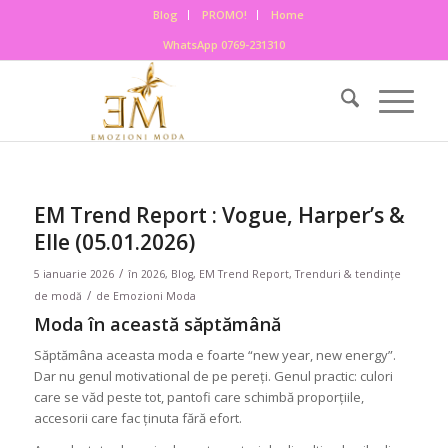
Blog
PROMO!
Home
WhatsApp 0769-231310
EM Trend Report : Vogue, Harper’s &
Elle (05.01.2026)
/
5 ianuarie 2026
în
2026
,
Blog
,
EM Trend Report
,
Trenduri & tendințe
/
de modă
de
Emozioni Moda
Moda în această săptămână
Săptămâna aceasta moda e foarte “new year, new energy”.
Dar nu genul motivational de pe pereți. Genul practic: culori
care se văd peste tot, pantofi care schimbă proporțiile,
accesorii care fac ținuta fără efort.