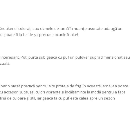
 Sneakersii colorați sau cizmele de iarnă în nuanțe asortate adaugă un
 poate fi la fel de șic precum tocurile înalte!
k interesant. Poți purta sub geaca cu puf un pulover supradimensionat sau
zuală.
ar o piesă practică pentru a te proteja de frig. În această iarnă, ea poate
 cu accesorii jucăușe, culori vibrante și încălțăminte la modă pentru a face
ină de culoare și stil, iar geaca ta cu puf este calea spre un sezon