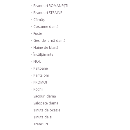
Branduri ROMANEȘTI
Branduri STRAINE
Cămăși
Costume damă
Fuste
Geci de iarnă damă
Haine de blană
Încălțăminte
NOU
Paltoane
Pantaloni
PROMO!
Rochii
Sacouri damă
Salopete dama
Ținute de ocazie
Ținute de zi
Trenciuri