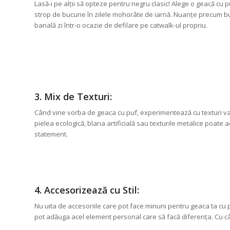
Lasă-i pe alții să opteze pentru negru clasic! Alege o geacă cu
strop de bucurie în zilele mohorâte de iarnă. Nuanțe precum b
banală zi într-o ocazie de defilare pe catwalk-ul propriu.
3. Mix de Texturi:
Când vine vorba de geaca cu puf, experimentează cu texturi va
pielea ecologică, blana artificială sau texturile metalice poate
statement.
4. Accesorizează cu Stil:
Nu uita de accesoriile care pot face minuni pentru geaca ta cu 
pot adăuga acel element personal care să facă diferența. Cu cât 