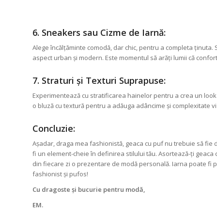
6. Sneakers sau Cizme de Iarnă:
Alege încălțăminte comodă, dar chic, pentru a completa ținuta.
aspect urban și modern. Este momentul să arăți lumii că confortul
7. Straturi și Texturi Suprapuse:
Experimentează cu stratificarea hainelor pentru a crea un loo
o bluză cu textură pentru a adăuga adâncime și complexitate vi
Concluzie:
Așadar, draga mea fashionistă, geaca cu puf nu trebuie să fie do
fi un element-cheie în definirea stilului tău. Asortează-ți geaca
din fiecare zi o prezentare de modă personală. Iarna poate fi pl
fashionist și pufos!
Cu dragoste și bucurie pentru modă,
EM.