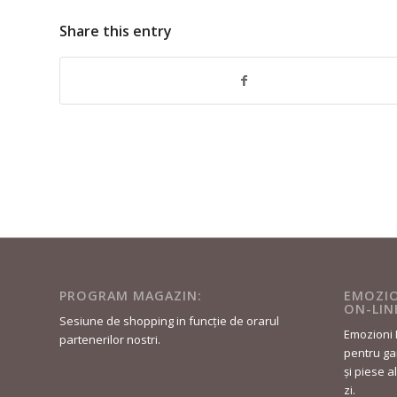
Share this entry
PROGRAM MAGAZIN:
EMOZIO
ON-LIN
Sesiune de shopping in funcție de orarul
Emozioni 
partenerilor nostri.
pentru gar
și piese a
zi.