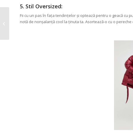
5. Stil Oversized:
Fii cu un pas în fața tendințelor și optează pentru o geacă cu p
„Peach Fuzz” este
notă de nonșalanță cool la ținuta ta. Asortează-o cu o pereche d
Culoarea Anului 2024 –
Cum să Asortezi...