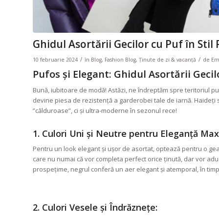
Ghidul Asortării Gecilor cu Puf în Stil
/
/
10 februarie 2024
în
Blog
,
Fashion Blog
,
Ținute de zi & vacanță
de
Em
Pufos și Elegant: Ghidul Asortării Gecilo
Bună, iubitoare de modă! Astăzi, ne îndreptăm spre teritoriul pu
devine piesa de rezistență a garderobei tale de iarnă. Haideț
”călduroase”, ci și ultra-moderne în sezonul rece!
1. Culori Uni și Neutre pentru Eleganță Ma
Pentru un look elegant și ușor de asortat, optează pentru o geacă
care nu numai că vor completa perfect orice ținută, dar vor aduc
prospețime, negrul conferă un aer elegant și atemporal, în timp 
2. Culori Vesele și Îndrăznețe: