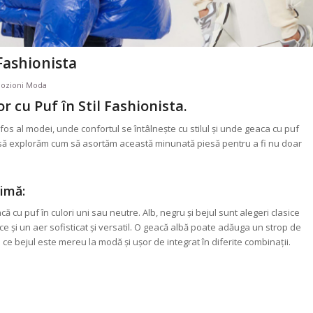
 Fashionista
ozioni Moda
r cu Puf în Stil Fashionista.
fos al modei, unde confortul se întâlnește cu stilul și unde geaca cu puf
i să explorăm cum să asortăm această minunată piesă pentru a fi nu doar
ximă:
 cu puf în culori uni sau neutre. Alb, negru și bejul sunt alegeri clasice
e și un aer sofisticat și versatil. O geacă albă poate adăuga un strop de
ce bejul este mereu la modă și ușor de integrat în diferite combinații.