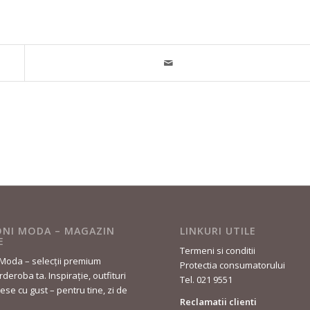
NI MODA – MAGAZIN
LINKURI UTILE
E
Termeni si conditii
Moda – selecții premium
Protectia consumatorului
deroba ta. Inspirație, outfituri
Tel. 021 9551
lese cu gust – pentru tine, zi de
Reclamatii clienti