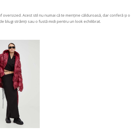
uf oversized. Acest stil nu numai că te menține călduroasă, dar conferă și o
e blugi strâmți sau o fustă midi pentru un look echilibrat.