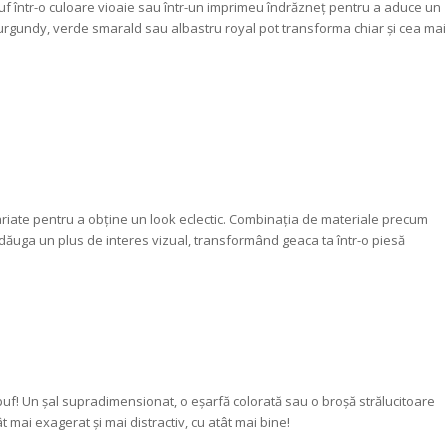
 puf într-o culoare vioaie sau într-un imprimeu îndrăzneț pentru a aduce un
urgundy, verde smarald sau albastru royal pot transforma chiar și cea mai
riate pentru a obține un look eclectic. Combinația de materiale precum
 adăuga un plus de interes vizual, transformând geaca ta într-o piesă
puf! Un șal supradimensionat, o eșarfă colorată sau o broșă strălucitoare
mai exagerat și mai distractiv, cu atât mai bine!