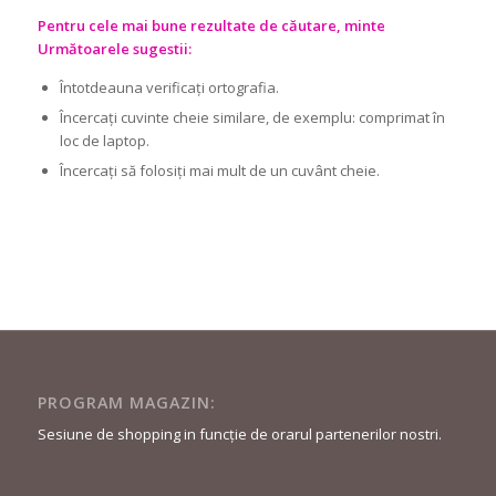
Pentru cele mai bune rezultate de căutare, minte
Următoarele sugestii:
Întotdeauna verificați ortografia.
Încercați cuvinte cheie similare, de exemplu: comprimat în
loc de laptop.
Încercați să folosiți mai mult de un cuvânt cheie.
PROGRAM MAGAZIN:
Sesiune de shopping in funcție de orarul partenerilor nostri.