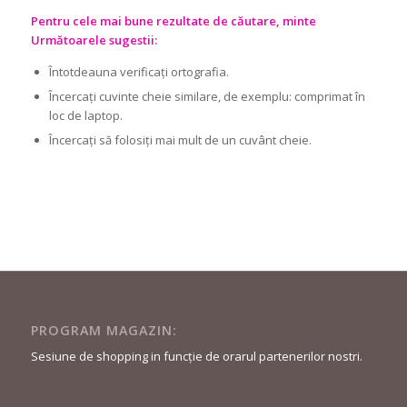
Pentru cele mai bune rezultate de căutare, minte
Următoarele sugestii:
Întotdeauna verificați ortografia.
Încercați cuvinte cheie similare, de exemplu: comprimat în
loc de laptop.
Încercați să folosiți mai mult de un cuvânt cheie.
PROGRAM MAGAZIN:
Sesiune de shopping in funcție de orarul partenerilor nostri.