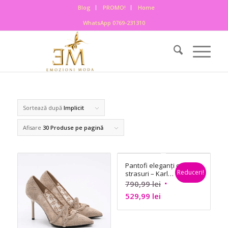
Blog
PROMO!
Home
WhatsApp 0769-231310
Sortează după
Implicit
Afisare
30 Produse pe pagină
Pantofi eleganți cu
Reduceri!
strasuri – Karl
Lagerfeld
Prețul
790,99
lei
Prețul
inițial
529,99
lei
curent
a
este:
fost: