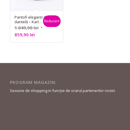
529,99 lei.
790,99 lei.
Pantofi eleganți din
Reduceri!
dantelă – Karl
Lagerfeld
Prețul
1.049,90
lei
Prețul
inițial
859,90
lei
curent
a
este:
fost:
859,90 lei.
1.049,90 lei.
PROGRAM MAGAZIN:
Sesiune de shopping in funcție de orarul partenerilor nostri.