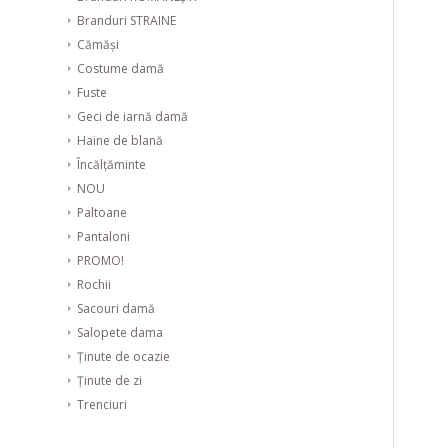
Branduri STRAINE
Cămăși
Costume damă
Fuste
Geci de iarnă damă
Haine de blană
Încălțăminte
NOU
Paltoane
Pantaloni
PROMO!
Rochii
Sacouri damă
Salopete dama
Ținute de ocazie
Ținute de zi
Trenciuri