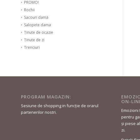
PROMO!
Rochii
Sacouri damă
Salopete dama
Ținute de ocazie
Ținute de zi
Trenciuri
PROGRAM MAGAZIN:
EMOZIO
ON-LIN
Sesiune de shopping in funcție de orarul
Emozioni 
partenerilor nostri.
pentru gar
și piese a
zi.