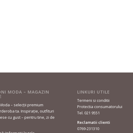
NI MODA – MAGAZIN
LINKURI UTILE
E
Termeni si conditii
Moda – selecții premium
Protectia consumatorului
deroba ta. Inspirație, outfituri
Tel. 021 9551
lese cu gust – pentru tine, zi de
Reclamatii clienti
0769-231310