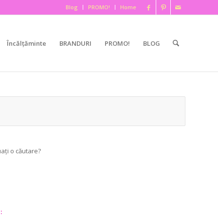
Blog
PROMO!
Home
Încălțăminte
BRANDURI
PROMO!
BLOG
uați o căutare?
: