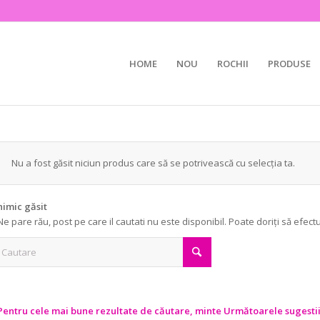
HOME
NOU
ROCHII
PRODUSE
Nu a fost găsit niciun produs care să se potrivească cu selecția ta.
nimic găsit
Ne pare rău, post pe care il cautati nu este disponibil. Poate doriți să efect
Pentru cele mai bune rezultate de căutare, minte Următoarele sugestii