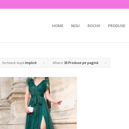
HOME
NOU
ROCHII
PRODUSE
Sortează după
Implicit
Afisare
30 Produse pe pagină