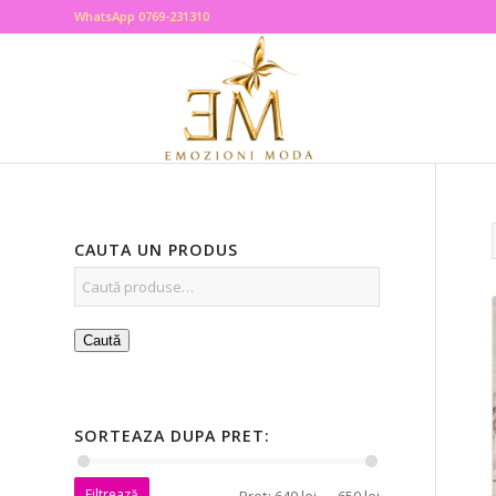
WhatsApp 0769-231310
CAUTA UN PRODUS
Caută
SORTEAZA DUPA PRET:
Filtrează
Preț:
640 lei
—
650 lei