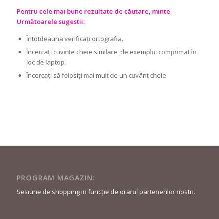
Pentru cele mai bune rezultate de căutare, minte
Următoarele sugestii:
Întotdeauna verificați ortografia.
Încercați cuvinte cheie similare, de exemplu: comprimat în
loc de laptop.
Încercați să folosiți mai mult de un cuvânt cheie.
PROGRAM MAGAZIN:
Sesiune de shopping in funcție de orarul partenerilor nostri.