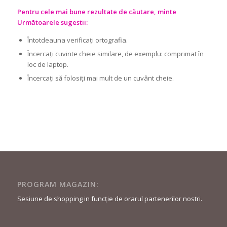
Pentru cele mai bune rezultate de căutare, minte
Următoarele sugestii:
Întotdeauna verificați ortografia.
Încercați cuvinte cheie similare, de exemplu: comprimat în
loc de laptop.
Încercați să folosiți mai mult de un cuvânt cheie.
PROGRAM MAGAZIN:
Sesiune de shopping in funcție de orarul partenerilor nostri.