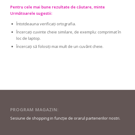
Pentru cele mai bune rezultate de căutare, minte
Următoarele sugestii:
Întotdeauna verificați ortografia.
Încercați cuvinte cheie similare, de exemplu: comprimat în
loc de laptop.
Încercați să folosiți mai mult de un cuvânt cheie.
PROGRAM MAGAZIN:
Sesiune de shopping in funcție de orarul partenerilor nostri.