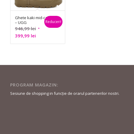
Ghete kaki mid-calf
Reduceri!
– UGG
Prețul
946,99
lei
Prețul
inițial
399,99
lei
curent
a
este:
fost:
399,99 lei.
946,99 lei.
PROGRAM MAGAZIN:
Sesiune de shopping in funcție de orarul partenerilor nostri.