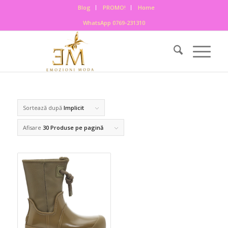
Blog
PROMO!
Home
WhatsApp 0769-231310
Sortează după
Implicit
Afisare
30 Produse pe pagină