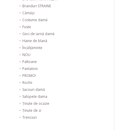
Branduri STRAINE
Cămăși
Costume damă
Fuste
Geci de iarnă damă
Haine de blană
Încălțăminte
NOU
Paltoane
Pantaloni
PROMO!
Rochii
Sacouri damă
Salopete dama
Ținute de ocazie
Ținute de zi
Trenciuri