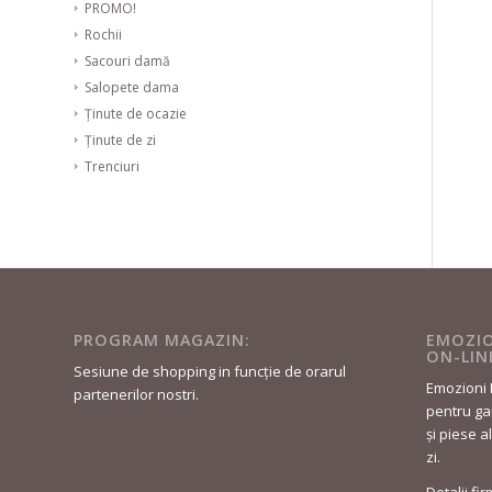
PROMO!
Rochii
Sacouri damă
Salopete dama
Ținute de ocazie
Ținute de zi
Trenciuri
PROGRAM MAGAZIN:
EMOZIO
ON-LIN
Sesiune de shopping in funcție de orarul
Emozioni 
partenerilor nostri.
pentru gar
și piese a
zi.