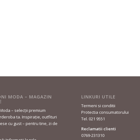
NI MODA – MAGAZIN
LINKURI UTILE
E
Termeni si conditii
Moda – selecții premium
Protectia consumatorului
deroba ta. Inspirație, outfituri
Tel. 021 9551
lese cu gust – pentru tine, zi de
Reclamatii clienti
0769-231310