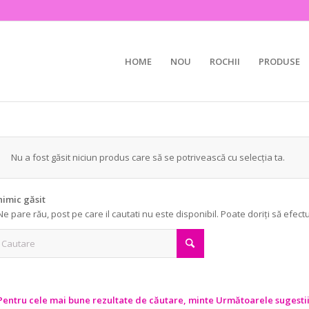
HOME
NOU
ROCHII
PRODUSE
Nu a fost găsit niciun produs care să se potrivească cu selecția ta.
nimic găsit
Ne pare rău, post pe care il cautati nu este disponibil. Poate doriți să efect
Pentru cele mai bune rezultate de căutare, minte Următoarele sugestii