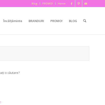
Blog
PROMO!
Home
Încălțăminte
BRANDURI
PROMO!
BLOG
uați o căutare?
: