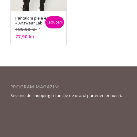
Pantaloni piele eco
Reduceri!
– Answear Lab
Prețul
189,90
lei
Prețul
inițial
77,90
lei
curent
a
este:
fost:
77,90 lei.
189,90 lei.
PROGRAM MAGAZIN:
Sesiune de shopping in funcție de orarul partenerilor nostri.