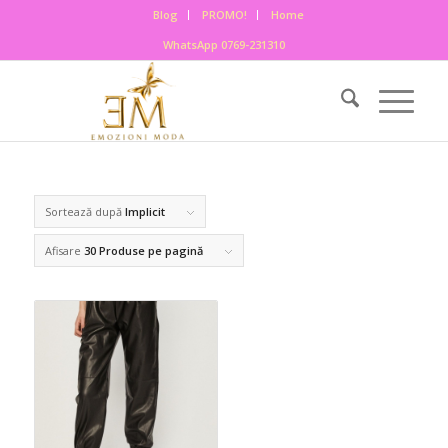
Blog
PROMO!
Home
WhatsApp 0769-231310
Sortează după
Implicit
Afisare
30 Produse pe pagină