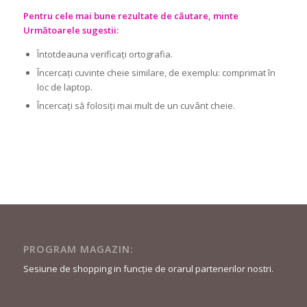
Pentru cele mai bune rezultate de căutare, minte
Următoarele sugestii:
Întotdeauna verificați ortografia.
Încercați cuvinte cheie similare, de exemplu: comprimat în
loc de laptop.
Încercați să folosiți mai mult de un cuvânt cheie.
PROGRAM MAGAZIN:
Sesiune de shopping in funcție de orarul partenerilor nostri.