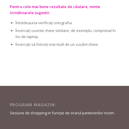
Pentru cele mai bune rezultate de căutare, minte
Următoarele sugestii:
Întotdeauna verificați ortografia.
Încercați cuvinte cheie similare, de exemplu: comprimat în
loc de laptop.
Încercați să folosiți mai mult de un cuvânt cheie.
PROGRAM MAGAZIN:
Sesiune de shopping in funcție de orarul partenerilor nostri.