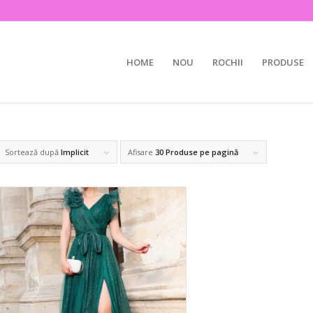
HOME
NOU
ROCHII
PRODUSE
Sortează după
Implicit
Afisare
30 Produse pe pagină