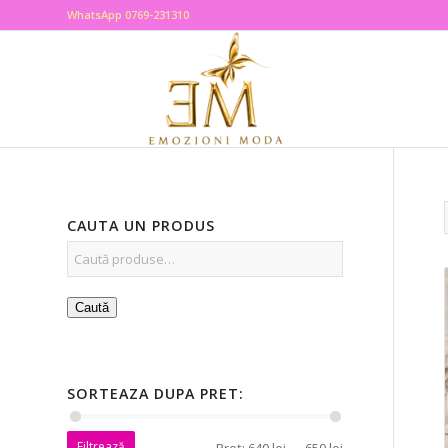
WhatsApp 0769-231310
CAUTA UN PRODUS
Caută
SORTEAZA DUPA PRET:
Filtrează
Preț:
640 lei
—
650 lei