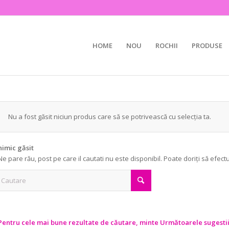
HOME
NOU
ROCHII
PRODUSE
Nu a fost găsit niciun produs care să se potrivească cu selecția ta.
nimic găsit
Ne pare rău, post pe care il cautati nu este disponibil. Poate doriți să efect
Pentru cele mai bune rezultate de căutare, minte Următoarele sugestii