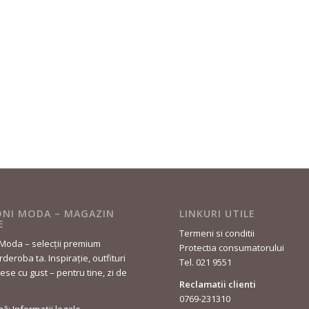
NI MODA – MAGAZIN
LINKURI UTILE
E
Termeni si conditii
Moda – selecții premium
Protectia consumatorului
deroba ta. Inspirație, outfituri
Tel. 021 9551
lese cu gust – pentru tine, zi de
Reclamatii clienti
0769-231310