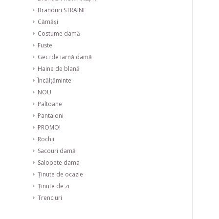
Branduri STRAINE
Cămăși
Costume damă
Fuste
Geci de iarnă damă
Haine de blană
Încălțăminte
NOU
Paltoane
Pantaloni
PROMO!
Rochii
Sacouri damă
Salopete dama
Ținute de ocazie
Ținute de zi
Trenciuri