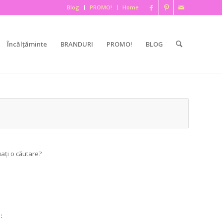
Blog
PROMO!
Home
Încălțăminte
BRANDURI
PROMO!
BLOG
uați o căutare?
: