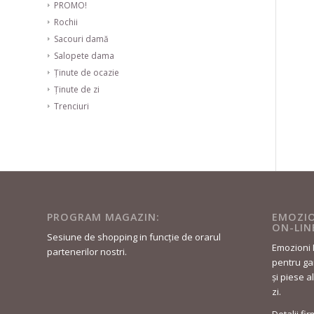
PROMO!
Rochii
Sacouri damă
Salopete dama
Ținute de ocazie
Ținute de zi
Trenciuri
PROGRAM MAGAZIN:
EMOZIO
ON-LIN
Sesiune de shopping in funcție de orarul
Emozioni 
partenerilor nostri.
pentru gar
și piese a
zi.