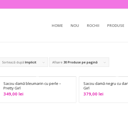
HOME
NOU
ROCHII
PRODUSE
Sortează după
Implicit
Afisare
30 Produse pe pagină
Sacou damă bleumarin cu perle –
Sacou damă negru cu dant
Pretty Girl
Girl
349,00
lei
379,00
lei