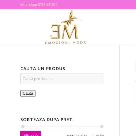
WhatsApp 0769-231310
CAUTA UN PRODUS
Caută
SORTEAZA DUPA PRET:
Filtrează
Preț:
340 lei
—
530 lei