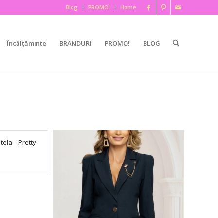
Blog
PROMO!
Home
Încălțăminte
BRANDURI
PROMO!
BLOG
ela – Pretty