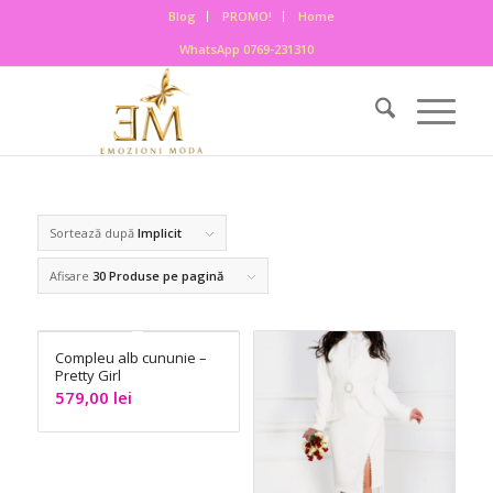
Blog
PROMO!
Home
WhatsApp 0769-231310
Sortează după
Implicit
Afisare
30 Produse pe pagină
Compleu alb cununie –
Pretty Girl
579,00
lei