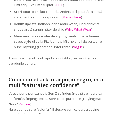
+ military + volum sculptat. (
ELLE
)
Scarf coat, dar “lux”:
Pamela Anderson îl poartă ca piesă
statement, în tonuri espresso. (
Marie Claire
)
Denim update:
balloon jeans (dark wash) + balerini/flat
shoes arată surprinzător de chic. (
Who What Wear
)
Menswear week = idei de styling pentru toată lumea:
street style-ul de la Pitti Uomo și Milano e full de paltoane
bune, layering și accesorii inteligente. (
Vogue
)
Acum că am făcut turul rapid al noutăților, hai să intrăm în
trendurile pe larg.
Color comeback: mai puțin negru, mai
mult “saturated confidence”
Vogue pune punctul pe i: Gen Z se îndepărtează de negru ca
uniformă și împinge moda spre culori puternice și styling mai
“free”. (
Vogue
)
Nu e doar despre “colorful”. E despre cum culoarea devine