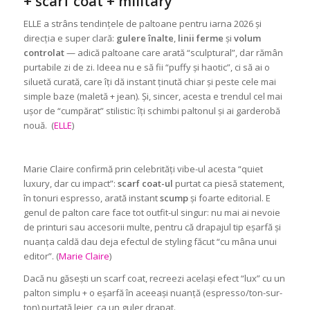
+ scarf coat + military
ELLE a strâns tendințele de paltoane pentru iarna 2026 și
direcția e super clară:
gulere înalte
,
linii ferme
și
volum
controlat
— adică paltoane care arată “sculptural”, dar rămân
purtabile zi de zi. Ideea nu e să fii “puffy și haotic”, ci să ai o
siluetă curată, care îți dă instant ținută chiar și peste cele mai
simple baze (maletă + jean). Și, sincer, acesta e trendul cel mai
ușor de “cumpărat” stilistic: îți schimbi paltonul și ai garderobă
nouă. (
ELLE
)
Marie Claire confirmă prin celebrități vibe-ul acesta “quiet
luxury, dar cu impact”:
scarf coat-ul
purtat ca piesă statement,
în tonuri espresso, arată instant
scump
și foarte editorial. E
genul de palton care face tot outfit-ul singur: nu mai ai nevoie
de printuri sau accesorii multe, pentru că drapajul tip eșarfă și
nuanța caldă dau deja efectul de styling făcut “cu mâna unui
editor”. (
Marie Claire
)
Dacă nu găsești un scarf coat, recreezi același efect “lux” cu un
palton simplu + o eșarfă în aceeași nuanță (espresso/ton-sur-
ton) purtată lejer, ca un guler drapat.