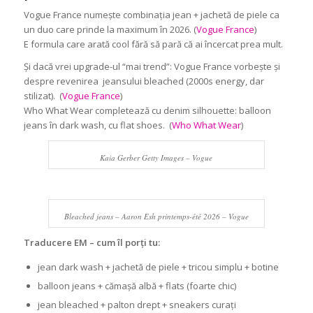
Vogue France numește combinația jean + jachetă de piele ca
un duo care prinde la maximum în 2026. (
Vogue France
)
E formula care arată cool fără să pară că ai încercat prea mult.
Și dacă vrei upgrade-ul “mai trend”: Vogue France vorbește și
despre revenirea jeansului bleached (2000s energy, dar
stilizat). (
Vogue France
)
Who What Wear completează cu denim silhouette: balloon
jeans în dark wash, cu flat shoes. (
Who What Wear
)
Kaia Gerber Getty Images – Vogue
Bleached jeans – Aaron Esh printemps-été 2026 – Vogue
Traducere EM – cum îl porți tu:
jean dark wash + jachetă de piele + tricou simplu + botine
balloon jeans + cămașă albă + flats (foarte chic)
jean bleached + palton drept + sneakers curați