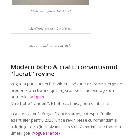
Medicine cizme – 369,90 lei
Medicine geaca – 209,90 lei
Medicine pulover – 114,90 lei
Modern boho & craft: romantismul
“lucrat” revine
Vogue a punctat perfect vibe-ul: Sézane x Sea NY merge pe
broderie, patchwork, quilting și piese cu aer vintage, dar
purtabile. (
Vogue
)
Nu e boho “random”. E boho cu finisaj bun și intenție.
În aceeași zonă, Vogue France vorbește despre “noile
esențiale” pentru 2026, unde revin piese cu romantism și
referințe retro (inclusiv mini slip skirt / imprimeuri / topuri cu
umerii goi). (
Vogue France
)