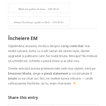
Medicine palton de lana – 499,90 lei
Armani Exchange eșarfă cu lână – 419,90 lei
Încheiere EM
Săptămâna aceasta, moda e despre
curaj controlat
: mai
multă culoare, boho cu craft, tartan de street style, denim
upgradat și paltoane care fac toată ținuta. Mesajul? Nu trebuie
să schimbi tot. Schimbi o piesă-cheie și ai vibe nou.
Trimite articolul acesta prietenei tale celei mai stylish, intră pe
Emozioni Moda
, alege
o piesă statement
și construiește
3
ținute
cu ea chiar azi. Noi, ne vedem lunea viitoare — unde
cafeauaeste fierbinte, iar tu, main character.
Share this entry