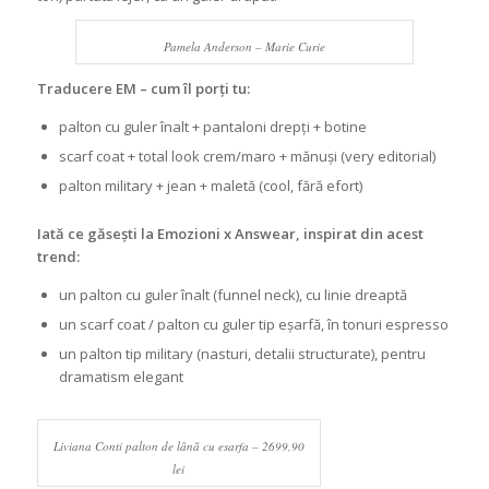
Pamela Anderson – Marie Curie
Traducere EM – cum îl porți tu:
palton cu guler înalt + pantaloni drepți + botine
scarf coat + total look crem/maro + mănuși (very editorial)
palton military + jean + maletă (cool, fără efort)
Iată ce găsești la Emozioni x Answear, inspirat din acest
trend:
un palton cu guler înalt (funnel neck), cu linie dreaptă
un scarf coat / palton cu guler tip eșarfă, în tonuri espresso
un palton tip military (nasturi, detalii structurate), pentru
dramatism elegant
Liviana Conti palton de lână cu esarfa – 2699,90
lei