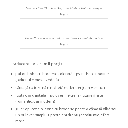
Sézane x Sea NY’s New Drop Is a Modern Boho Fantasy –
Vogue
En 2026, ces pièces seront nos nouveaux essentiels mode –
Vogue
Traducere EM – cum îl porți tu:
palton boho cu broderie colorată + jean drept + botine
(paltonul e piesa-vedetă)
cămașă cu textură (crochet/broderie) + jean + trench
fustă
din dantelă
+ pulover fin/crem + cizme înalte
(romantic, dar modern)
guler aplicat din jeans cu broderie peste o cămașă albă sau
un pulover simplu + pantaloni drepți (detaliu mic, efect
mare)