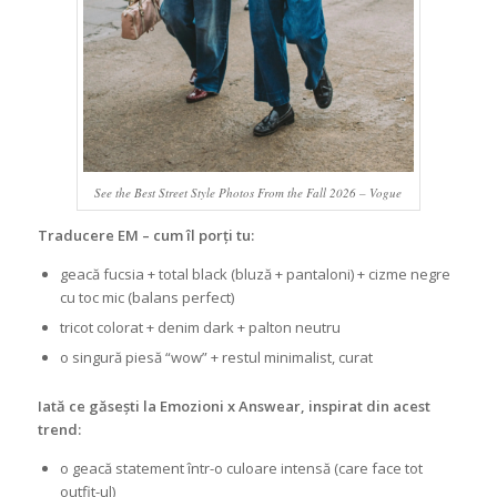
See the Best Street Style Photos From the Fall 2026 – Vogue
Traducere EM – cum îl porți tu:
geacă fucsia + total black (bluză + pantaloni) + cizme negre
cu toc mic (balans perfect)
tricot colorat + denim dark + palton neutru
o singură piesă “wow” + restul minimalist, curat
Iată ce găsești la Emozioni x Answear, inspirat din acest
trend:
o geacă statement într-o culoare intensă (care face tot
outfit-ul)