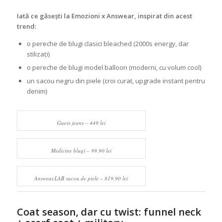
Iată ce găsești la Emozioni x Answear, inspirat din acest
trend:
o pereche de blugi clasici bleached (2000s energy, dar
stilizați)
o pereche de blugi model balloon (moderni, cu volum cool)
un sacou negru din piele (croi curat, upgrade instant pentru
denim)
Guess jeans – 449 lei
Medicine blugi – 99,90 lei
Answear.LAB sacou de piele – 819,90 lei
Coat season, dar cu twist: funnel neck