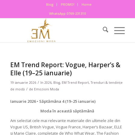
Blog
PROMO!
Home
WhatsApp 0769-231310
EM Trend Report: Vogue, Harper’s &
Elle (19–25 ianuarie)
/
19 ianuarie 2026
în
2026
,
Blog
,
EM Trend Report
,
Trenduri & tendințe
/
de modă
de
Emozioni Moda
Ianuarie 2026 • Săptămâna 4 (19–25 ianuarie)
Moda în această săptămână
Am selectat cele mai relevante materiale din ultimele zile din
Vogue US, British Vogue, Vogue France, Harper’s Bazaar, ELLE
și Marie Claire, completate de Who What Wear, The Fashion