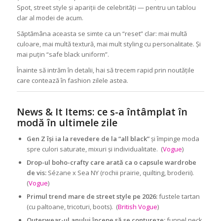
Spot, street style și apariții de celebrități — pentru un tablou
clar al modei de acum.
Săptămâna aceasta se simte ca un “reset” clar: mai multă
culoare, mai multă textură, mai mult styling cu personalitate. Și
mai puțin “safe black uniform”.
Înainte să intrăm în detalii, hai să trecem rapid prin noutățile
care contează în fashion zilele astea.
News & It Items: ce s-a întâmplat în
modă în ultimele zile
Gen Z își ia la revedere de la “all black”
și împinge moda
spre culori saturate, mixuri și individualitate. (
Vogue
)
Drop-ul boho-crafty care arată ca o capsule wardrobe
de vis:
Sézane x Sea NY (rochii prairie, quilting, broderii).
(
Vogue
)
Primul trend mare de street style pe 2026:
fustele tartan
(cu paltoane, tricoturi, boots). (
British Vogue
)
Outerwear-ul anului începe să se contureze:
funnel neck