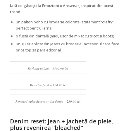
Iată ce găsești la Emozioni x Answear, inspirat din acest
trend:
un palton boho cu broderie colorată (statement “crafty”,
perfect pentru iarnă)
o fustă din dantelă (midi, ușor de mixat cu tricot și boots)
un guler aplicat din jeans cu broderie (accesoriul care face
orice top să pară editorial
Barbour palton – 2599,90 lei
Medicine fustă – 174,90 lei
Renewed guler decorativ din denim – 239,90 lei
Denim reset: jean + jachetă de piele,
plus revenirea “bleached”