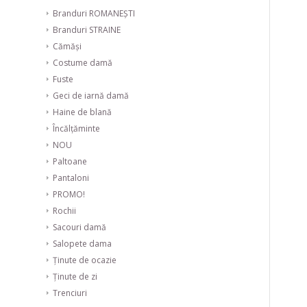
Branduri ROMANEȘTI
Branduri STRAINE
Cămăși
Costume damă
Fuste
Geci de iarnă damă
Haine de blană
Încălțăminte
NOU
Paltoane
Pantaloni
PROMO!
Rochii
Sacouri damă
Salopete dama
Ținute de ocazie
Ținute de zi
Trenciuri