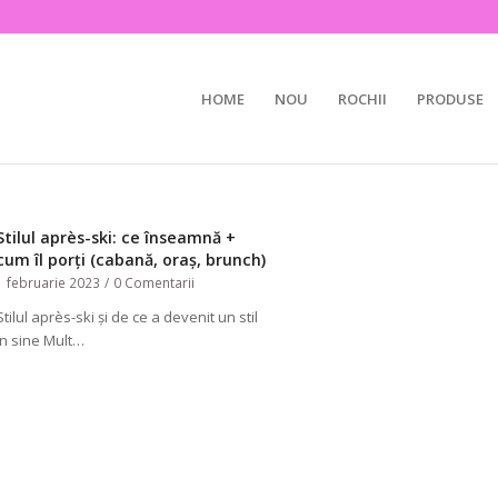
HOME
NOU
ROCHII
PRODUSE
Stilul après-ski: ce înseamnă +
cum îl porți (cabană, oraș, brunch)
1 februarie 2023
/
0 Comentarii
Stilul après-ski și de ce a devenit un stil
în sine Mult…